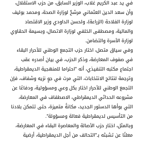
في يد عبد الكريم غلاب، الوزير السابق، من حزب الاستقلال،
وأن سعد الدين العثماني مرشحٌ لوزارة الصحة، ومحمد بوليف
لوزارة الفلاحة (الزراعة)، ولحسن الداودي وزير الاقتصاد
والمالية، ومصطفى الخلفي لوزارة الاتصال، وبسيمة الحقاوي
لوزارة الأسرة والتضامن.
وفي سياق متصل، اختار حزب التجمع الوطني للأحرار البقاء
في صفوف المعارضة، وذكر الحزب، في بيان أصدره عقب
اجتماع مكتبه التنفيذي، أنه "احتراما للمنهجية الديمقراطية،
وترجمة لنتائج الانتخابات، التي مرت في جوٍ نزيه وشفاف، فإن
التجمع الوطني للأحرار اختار بكل وعي ومسؤولية، ودفاعًا عن
مشروعه الحداثي الديمقراطي، الاصطفاف في المعارضة،
التي بوأها الدستور الجديد، مكانةً متميزة، حتى تتمكن بلادنا
من التأسيس لديمقراطية فعالة ومسؤولة".
وبالمثل، اختار حزب الأصالة والمعاصرة البقاء في المعارضة،
معلنًا عن تشبثه بـ"التحالف من أجل الديمقراطية، أرضية