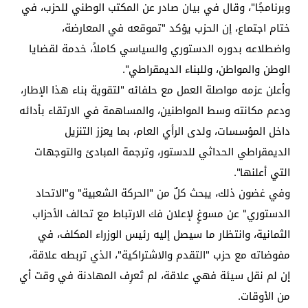
وبرنامجًا"، وقال في بيان صادر عن المكتب الوطني للحزب، في
ختام اجتماع، إن الحزب يؤكد "تموقعه في المعارضة،
واضطلاعه بدوره الدستوري والسياسي كاملاً، خدمة لقضايا
الوطن والمواطن، وللبناء الديمقراطي".
وأعلن عزمه مواصلة العمل مع حلفائه "لتقوية بناء هذا الإطار،
ودعم مكانته وسط المواطنين، والمساهمة في الارتقاء بأدائه
داخل المؤسسات، ولدى الرأي العام، بما يعزز التنزيل
الديمقراطي الحداثي للدستور، وترجمة المبادئ والتوجهات
التي أعلنها".
وفي غضون ذلك، يبحث كلٌ من "الحركة الشعبية" و"الاتحاد
الدستوري" عن مسوغٍ لإعلان فك الارتباط مع تحالف الأحزاب
الثمانية، وانتظار ما سيصل إليه رئيس الوزراء المكلف، في
مفوضاته مع حزب "التقدم والاشتراكية"، الذي تربطه علاقة،
إن لم نقل سيئة فهي علاقة، لم تَعرِف المهادنة في وقت أي
من الأوقات.