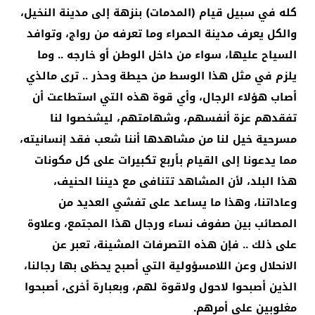
كله في سبيل قيام (المدمات) بنزهة إلى مدينة النخيل،
والكل يعرف مدينة الحمراء وما تعرفه من رواج، وتوافد
السياح عليها، سواء من داخل الوطن أو خارجه .. وما
يلزم في مثل هذا الوسط من حيطة وحذر .. ترى مالذي
أصاب هؤلاء الرجال، وأي قوة هذه التي استطاعت أن
تفقدهم عزة أنفسهم، وشهامتهم، ليشخصوا لنا
مسرحية خيل لنا من مشاهدها أننا شعب فقد إنسانيته،
مما يدعونا إلى القيام بأربع تكبيرات على كل مكونات
هذا البلد، لأن المشاهد تتنافى مع ديننا الحنيف،
وعاداتنا، وهذا ما يساعد على تفشي العديد من
المصائب بين صفوف نساء ورجال هذا المجتمع، وعلاوة
على ذلك .. فإن هذه التصرفات المشينة، تعبر عن
الانحلال وعن اللامسؤولية التي أصبح يحظى بها رجالنا،
الذين أصبحوا لاحول ولاقوة لهم، وبعبارة أخرى، أصبحوا
مغلوبين على أمرهم.