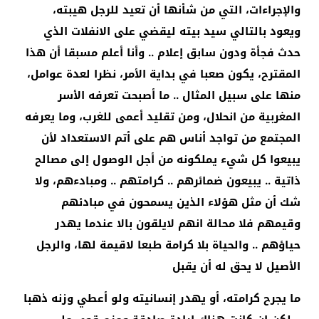
والإجراءات، التي من شأنها أن تعيد للرجل هيبته،
ويعود بالتالي سيد بيته ليقضي على الانفلات الذي
حدث فجأة ودون سابق إعلام .. وأنا أعلم مسبقا أن هذا
المقترح، يكون صعبا في بداية الأمر، نظرا لعدة عوامل،
منها على سبيل المثال .. ما أصبحت تعرفه الأسر
المغربية من انحلال، ومن تقليد أعمى للغرب، وما يعرفه
المجتمع من تواجد أناس هم على أتم الاستعداد لأن
يبيعوا كل شيء يملكونه من أجل الوصول إلى مصالح
ذاتية .. يبيعون ضمائرهم .. كرامتهم .. ومبادءهم، ولا
شك أن مثل هؤلاء الذين يسمحون في مبادئهم
وقيمهم فلا محالة انهم لايلقون بالا عندما يهدر
حياؤهم .. والحياة بلا كرامة طبعا لاقيمة لها، والرجل
الأصيل لا يحق له أن يقبل
ما يجرح كرامته، أو يهدر إنسانيته ولو أعطي وزنه ذهبا