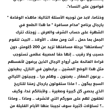
قوامون على النساء".
وختاما، لابد من توجيه الأسئلة التالية: ماهذه الوقاحة "
يارجال برنامج "مدام مسافرة " ما هذا الطمع في
الشهرة على حساب الشرف والعرض .. زوجتك تترك
الجمل بما حمل .. أنت ومن معك .. الأولاد .. البيت لتقوم
"بسلامتها" برحلة مسافتها تزيد عن 200 كلومتر، دون
حسيب ولا رقيب .. إنها حقا لمصيبة عظمى تستوجب
قراءة الفاتحة على أرواح الرجال الذين يرضون لأنفسهم
مثل هذا الوضع المشين .. يرابطون في النازل، يطبخون
.. يرعون الصغار .. يعجنون .. وهلم جرا .. ويبيتون الليالي
السبع يبكون .. ! ماذا ستقولون يارجال زمننا للتاريخ
الذي يحصي كل كبيرة وصغيرة .. ولأبنائكم غدا، وكيف
تعلقون لهم على صوركم التي لاتشرف .. وماذا .. وماذا
..؟ تساؤلات كثيرة سوف تجيبنا عنها الأيام القليلة من