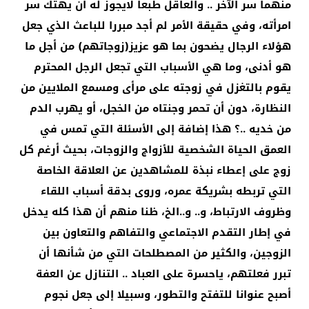
منهما سر الآخر .. والعاقل طبعا لايجوز له أن يهتك سر
امرأته، وفي حقيقة الأمر لم أجد مبررا للباعث الذي جعل
هؤلاء الرجال يضحون بما هو عزيز(زوجاتهم) من أجل ما
هو أدنى، وما هي الأسباب التي تجعل الرجل المحترم
يقوم بالتغزل في زوجته على مرأى ومسمع الملايين من
النظارة، دون أن تحمر وجنتاه من الخجل، أو يهرب الدم
من خديه ..؟ هذا إضافة إلى الأسئلة التي تمس في
العمق الحياة الشخصية للأزواج والزوجات، بحيث أرغم كل
زوج على إعطاء نبذة للمشاهدين عن العلاقة الخاصة
التي تربطه بشريكة عمره، وروى بدقة أسباب اللقاء
وظروف الارتباط، و.. و..الخ، ظنا منهم أن هذا كله يدخل
في إطار التقدم الاجتماعي والتفاهم والتعاون بين
الزوجين، والكثير من المصطلحات التي من شأنها أن
تبرر فعلتهم، ياحسرة على العباد .. التنازل عن العفة
أصبح عنوانا للتفتح والتطور، وسبيلا إلى جعل نجوم