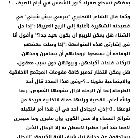
بعضهم تسطع صفراء كنور الشمس في أيام الصيف .. !
وكما قال الشاعر الانجليزي "بيرسي بيش شيلي" في
قصيدته الشهيرة (أغنية إلى الريح الغريبة) :"إذا حل
الشتاء هل يمكن للربيع أن يكون بعيد جدا؟" وأقول أنا
في إشارتي هذه المتواضعة :"إذا وصلت ببعضهم
الوقاحة أن يسمحوا لزوجاتهم أن يسافرن وحدهن،
تاركات فلدات أكبادهن، وبيوتهن دون سبب معقول،
هل يمكن انتظار تدمير كافة مقومات المجتمع الأخلاقية
والاجتماعية طويلا …؟-وفي هذا الصدد قال أحد
الظرفاء:(بما أن الرحلة لازال يشوبها الغموض، ربما
والله أعلم، القضية وراءها حملة انتخابية فريدة من
نوعها ..!)-إذن، لايجادل أحد في أن هذا أمر لاتقبله
شرائع السماء ولا سنن الكون، وإن ماجرى وما سيجري
لاحقا يعد أمرا خطيرا لايفطن به إلا الرجال الذين
يستحقون عن جدارة نيل شرف الآية الكريمة: "الرجال