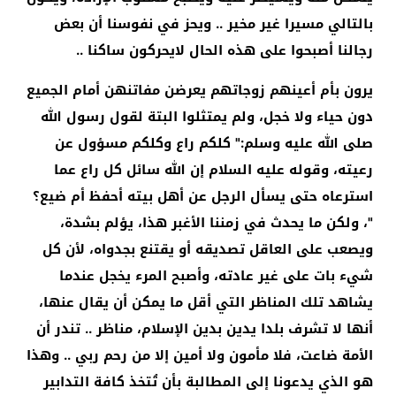
بالتالي مسيرا غير مخير .. ويحز في نفوسنا أن بعض
رجالنا أصبحوا على هذه الحال لايحركون ساكنا ..
يرون بأم أعينهم زوجاتهم يعرضن مفاتنهن أمام الجميع
دون حياء ولا خجل، ولم يمتثلوا البتة لقول رسول الله
صلى الله عليه وسلم:" كلكم راع وكلكم مسؤول عن
رعيته، وقوله عليه السلام إن الله سائل كل راع عما
استرعاه حتى يسأل الرجل عن أهل بيته أحفظ أم ضيع؟
"، ولكن ما يحدث في زمننا الأغبر هذا، يؤلم بشدة،
ويصعب على العاقل تصديقه أو يقتنع بجدواه، لأن كل
شيء بات على غير عادته، وأصبح المرء يخجل عندما
يشاهد تلك المناظر التي أقل ما يمكن أن يقال عنها،
أنها لا تشرف بلدا يدين بدين الإسلام، مناظر .. تندر أن
الأمة ضاعت، فلا مأمون ولا أمين إلا من رحم ربي .. وهذا
هو الذي يدعونا إلى المطالبة بأن تُتخذ كافة التدابير