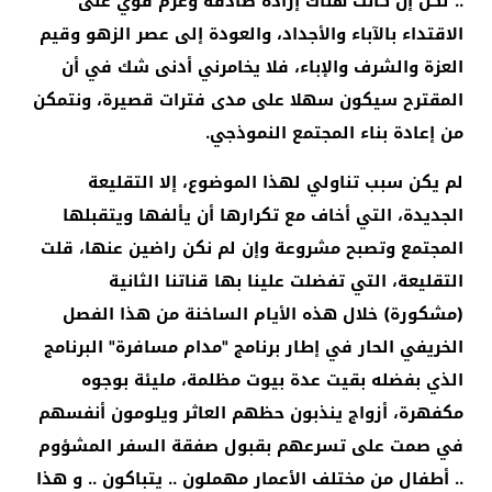
.. لكن إن كانت هناك إرادة صادقة وعزم قوي على
الاقتداء بالآباء والأجداد، والعودة إلى عصر الزهو وقيم
العزة والشرف والإباء، فلا يخامرني أدنى شك في أن
المقترح سيكون سهلا على مدى فترات قصيرة، ونتمكن
من إعادة بناء المجتمع النموذجي.
لم يكن سبب تناولي لهذا الموضوع، إلا التقليعة
الجديدة، التي أخاف مع تكرارها أن يألفها ويتقبلها
المجتمع وتصبح مشروعة وإن لم نكن راضين عنها، قلت
التقليعة، التي تفضلت علينا بها قناتنا الثانية
(مشكورة) خلال هذه الأيام الساخنة من هذا الفصل
الخريفي الحار في إطار برنامج "مدام مسافرة" البرنامج
الذي بفضله بقيت عدة بيوت مظلمة، مليئة بوجوه
مكفهرة، أزواج ينذبون حظهم العاثر ويلومون أنفسهم
في صمت على تسرعهم بقبول صفقة السفر المشؤوم
.. أطفال من مختلف الأعمار مهملون .. يتباكون .. و هذا