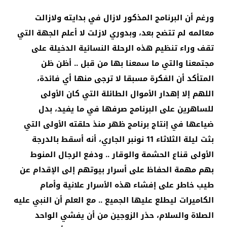
ورغم أن البرنامج المذكور لازال في بدايته ولازالت
معالمه لم تتضح بعد، وبدوري لازلت لا أعلم الجهة التي
تقف وراء تنظيم هذه الرحلة النسائية الدخيلة على
مجتمعنا والتي ما سمعنا بها من قبل .. أظن ظن
المتأكد أن الفكرة مسبقا لا ترجى منها أي فائدة،
اللهم إلا إهدار الأموال الطائلة التي كان الأولى
للساهرين على البرنامج صرفها في ما يفيد، بدل
ضياعها في إنتاج برنامج ظهر منذ حلقته الأولى التي
بثت ليلة الثلاثاء 11 نونبر الجاري، أنه أسقط بالدرجة
الأولى قناع الحشمة والوقار .. ودفع الرجال المنوط
بهم مهمة الحفاظ على أسرار بيوتهم إلى الإقدام عن
طيب خاطر على إفشاء هذه الأسرار علانية وأمام
الكاميرات ليطلع عليها الجميع .. مع العلم أن النبي عليه
الصلاة والسلام، حذر الزوجين من أن يفشي الواحد