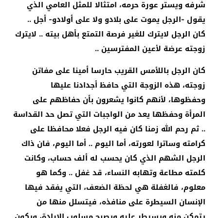
شرفه ويستر عورة حرمه، امتثالا للمثل العامي الذي
يقول -الرجل يموت على بلادو ولا على أولادو- أجل ..
كان الرجل لايترك للغير فرصة التمتع بأهل بيته .. لايترك
زوجته عرضة لأعين المفترسين ..
كان الرجل باللأمس القريب حارسا أمينا على مفاتن
زوجته، هذه الزوجة التي حافظ أجدادنا عليها
وحفظوها، لأنهم كانوا يشعرون بأن حفاظهم على
المرأة وحفظها يعد من الواجبات التي تصل حد القداسة
.. ثم رحم الله زمنا كان فيه الرجل فعلا محافظا على
كرامته وساترا لعورته، أما اليوم .. أما اليوم، فان ذاك
الرجل الشهم الذي كان يحسب له ألف حساب، وكانت
كلمته مطاعة وتهابه النساء، قد غفل .. وكما هو
معلوم، فالغفلة هي لحظة الضعف، التي يفقد فيها
الإنسان السيطرة على منافذه، فيتسلل منها من
يتمكن منه ويسيطر عليه ويصبح مسلوب الإرادة، ويكون