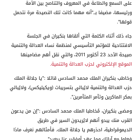
على السمع والطاعة في المعروف والتناصح بين الأمة
ورئيسها، مضيفا بــ"أنه مهما كانت تلك النصيحة مرة نتحمل
قولها".
جاء ذلك أثناء الكلمة التي ألقاها بنكيران في الجلسة
الافتتاحية للمؤتمر التأسيسي لمنظمة نساء العدالة والتنمية
صبيحة الأحد 23 أكتوبر 2011، والتي نقل أهم مضامينها
الموقع الإلكتروني لحزب العدالة والتنمية.
وخاطب بنكيران الملك محمد السادس قائلا :"يا جلالة الملك
حزب العدالة والتنمية لايُبالي بتسريبات (ويكيليكس)، ولايُبالي
بمكر الماكرين وتآمر المتآمرين".
ومضى بنكيران، مُخاطبا الملك محمد السادس :"إن من يدعون
القرب منك يبدو أنهم لايُريدون السير في طريق
الديموقراطية، احذرهم يا جلالة الملك. فأمثالهم نعرف ماذا
فعلوا مع آبائك وما عهد أوفقير عنا ببعيد".