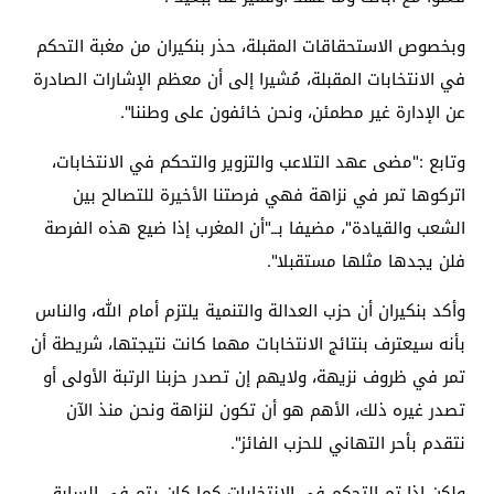
وبخصوص الاستحقاقات المقبلة، حذر بنكيران من مغبة التحكم
في الانتخابات المقبلة، مُشيرا إلى أن معظم الإشارات الصادرة
عن الإدارة غير مطمئن، ونحن خائفون على وطننا".
وتابع :"مضى عهد التلاعب والتزوير والتحكم في الانتخابات،
اتركوها تمر في نزاهة فهي فرصتنا الأخيرة للتصالح بين
الشعب والقيادة"، مضيفا بــ"أن المغرب إذا ضيع هذه الفرصة
فلن يجدها مثلها مستقبلا".
وأكد بنكيران أن حزب العدالة والتنمية يلتزم أمام الله، والناس
بأنه سيعترف بنتائج الانتخابات مهما كانت نتيجتها، شريطة أن
تمر في ظروف نزيهة، ولايهم إن تصدر حزبنا الرتبة الأولى أو
تصدر غيره ذلك، الأهم هو أن تكون لنزاهة ونحن منذ الآن
نتقدم بأحر التهاني للحزب الفائز".
ولكن إذا تم التحكم في الانتخابات كما كان يتم في السابق،