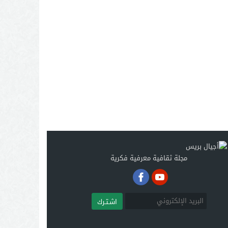
مجلة ثقافية معرفية فكرية
اشـتـرك