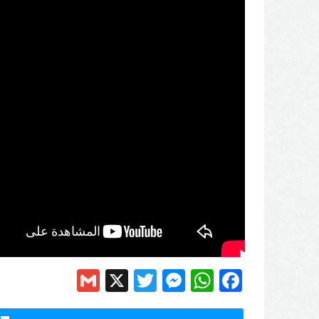
Gmail
Messenger
Twitter
WhatsApp
X
Facebook