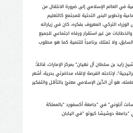
امية في العالم الإسلامي إلى ضرورة الانتقال من
اعية وتطوير البنى التحتية للمجتمع كالتعليم
الوزراء التركي، المعروف بفكره، كان في زياراته
ت والخطابات من غير استقرار ورفاه اجتماعي للجميع
لسابق، ولا تمتلك برنامجاً للتنمية كما هو مطلوب
ايد بن سلطان آل نهيان" بمركز الإمارات، قائلاً:
اتيجية"، لإتاحته الفرصة لإلقاء محاضرتي بحرية، أشعر
لمته، هو أن الدِّين الإسلامي معنيّ بالتأمّـل والتفكير
انت أنتوني" في "جامعة أكسفورد
"
بالمملكة
في "جامعة دوشيشا كيوتو
"
في اليابان
.