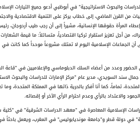
 للدراسات والبحوث الاستراتيجية" في أبوظبي أدعو جميع التيارات الإسل
ينيات من القرن الماضي، إلى خطاب يركز على التنمية الاقتصادية والاجتم
طاء المرأة حقوقها الإنسانية، مشيراً إلى أن رجب طيب أردوجان، رئيس 
راك، من أجل تعزيز استقرار تركيا اقتصادياً، متسائلاً: ما قيمة الشعارا
أن الجماعات الإسلامية اليوم لا تمتلك مشروعاً موحداً كما كانت في ا
ضور وعدد من أعضاء السلك الدبلوماسي والإعلاميين في "قاعة الشيخ ز
 جمال سند السويدي، مدير عام "مركز الإمارات للدراسات والبحوث الاستر
المتحدة، تماماً، كما أنا أفكر بالحرية ذاتها في المملكة المتحدة، وما تع
لجمود والاعتداد بالرأي وعدم احترام الرأي الآخر أو إقصائه
.
راسات الإسلامية المعاصرة في
"
معهد الدراسات الشرقية" في "كلية س
مية" في دولة قطر و"جامعة مونديابوليس" في المغرب، ويعمل باحثاً 