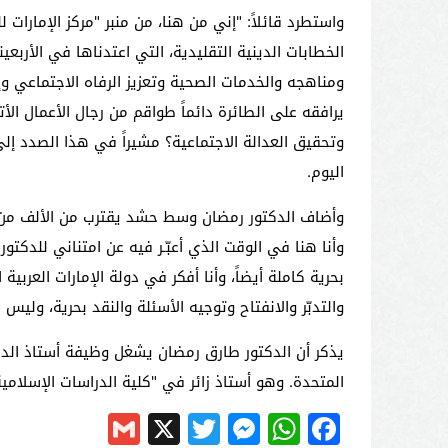
واستطرد قائلاً: "إني من هنا، من منبر "مركز الإمارات
الخطابات الدينية التقليدية، التي اعتدناها في الأربع
ومناهجه والخدمات الصحية وتعزيز الرفاه الاجتماعي وإع
يرافقه على الطائرة دائماً طواقم من رجال الأعمال الأت
وتحقيق العدالة الاجتماعية؟ مشيراً في هذا الصدد إلى 
اليوم
.
وأضاف الدكتور رمضان وسط حشد يقترب من الألف من الح
وأنا هنا في الوقت الذي أعبّـر فيه عن امتناني للدكتور
بحرية كاملة أيضاً، وأنا أفكر في دولة الإمارات العربية 
والتدبّر والانفتاح وتوجيه الأسئلة والنقد بحرية، وليس ا
يذكر أن الدكتور طارق رمضان يشغل وظيفة أستاذ الد
المتحدة. وهو أستاذ زائر في "كلية الدراسات الإسلا
Gmail
Messenger
Twitter
WhatsApp
X
Facebook