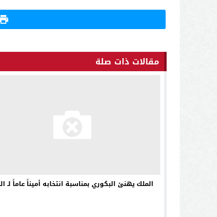
مقالات ذات صلة
الملك يهنئ البكوري بمناسبة انتخابه أميناً عاماً لـ الب