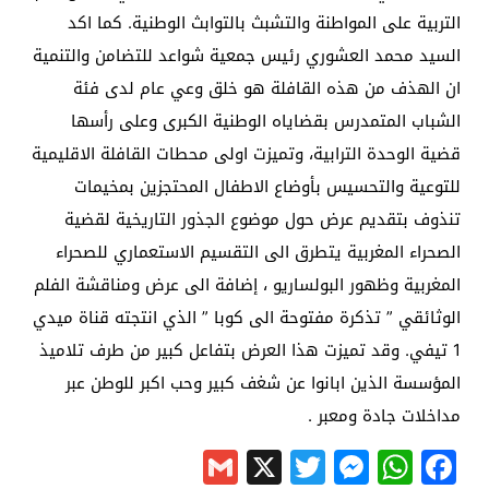
التربية على المواطنة والتشبث بالتوابث الوطنية. كما اكد
السيد محمد العشوري رئيس جمعية شواعد للتضامن والتنمية
ان الهذف من هذه القافلة هو خلق وعي عام لدى فئة
الشباب المتمدرس بقضاياه الوطنية الكبرى وعلى رأسها
قضية الوحدة الترابية، وتميزت اولى محطات القافلة الاقليمية
للتوعية والتحسيس بأوضاع الاطفال المحتجزين بمخيمات
تنذوف بتقديم عرض حول موضوع الجذور التاريخية لقضية
الصحراء المغربية يتطرق الى التقسيم الاستعماري للصحراء
المغربية وظهور البولساريو ، إضافة الى عرض ومناقشة الفلم
الوثائقي ” تذكرة مفتوحة الى كوبا ” الذي انتجته قناة ميدي
1 تيفي. وقد تميزت هذا العرض بتفاعل كبير من طرف تلاميذ
المؤسسة الذين ابانوا عن شغف كبير وحب اكبر للوطن عبر
مداخلات جادة ومعبر .
Gmail
Messenger
Twitter
WhatsApp
X
Facebook