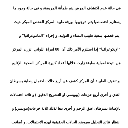
في حالة عدم اكتشاف المرض يتم طمأنة المريضة، و في حالة وجود ما
يستلزم اختصاصيا يتم توجيهها بورقة طبية لمركز الفحص المبكر حيث
يتم فحصها بمعية طبيب النساء و التوليد، و إجراء “الماموغرافيا” و
“الإيكوغرافيا” إذا استلزم الأمر ذلك أن 80 امراة اللواتي تزرن المركز
هن نتيجة لعملية سابقة زارت خلالها أعداد كبيرة المراكز الصحية بالإقليم .
و تضيف الطبيبة أن المركز كشف عن أربع حالات احتمال إصابة بسرطان
الثدي و أجرى أربع خزعات (بيوبسي او التشريح الدقيق ) و ثلاثة احتمالات
بالإصابة بسرطان عنق الرحم و أجرى تبعا لذلك ثلاثة خزعات(بيوبسي) و
انتظار نتائج التحليل سيوضح الحالات الحقيقية لهذه الاحتمالات. و أضافت