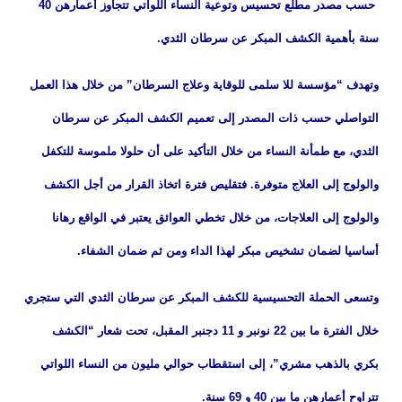
حسب مصدر مطلع تحسيس وتوعية النساء اللواتي تتجاوز أعمارهن 40
سنة بأهمية الكشف المبكر عن سرطان الثدي.
وتهدف “مؤسسة للا سلمى للوقاية وعلاج السرطان” من خلال هذا العمل
التواصلي حسب ذات المصدر إلى تعميم الكشف المبكر عن سرطان
الثدي، مع طمأنة النساء من خلال التأكيد على أن حلولا ملموسة للتكفل
والولوج إلى العلاج متوفرة. فتقليص فترة اتخاذ القرار من أجل الكشف
والولوج إلى العلاجات، من خلال تخطي العوائق يعتبر في الواقع رهانا
أساسيا لضمان تشخيص مبكر لهذا الداء ومن ثم ضمان الشفاء.
وتسعى الحملة التحسيسية للكشف المبكر عن سرطان الثدي التي ستجري
خلال الفترة ما بين 22 نونبر و 11 دجنبر المقبل، تحت شعار “الكشف
بكري بالذهب مشري”، إلى استقطاب حوالي مليون من النساء اللواتي
تتراوح أعمارهن ما بين 40 و 69 سنة.