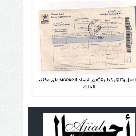
تفاصيل وثائق خطيرة تُعري فساد الـMGPAP على مكتب
الـمَـلـك