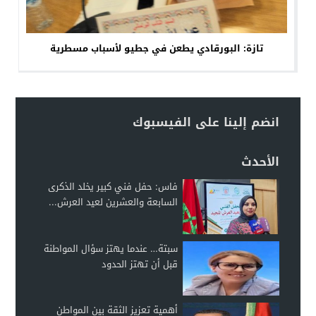
تازة: البورقادي يطعن في جطيو لأسباب مسطرية
انضم إلينا على الفيسبوك
الأحدث
فاس: حفل فني كبير يخلد الذكرى
السابعة والعشرين لعيد العرش...
سبتة… عندما يهتز سؤال المواطنة
قبل أن تهتز الحدود
أهمية تعزيز الثقة بين المواطن