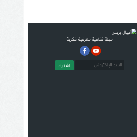
مجلة ثقافية معرفية فكرية
اشـتـرك