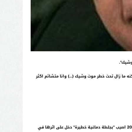
وشيك".
ه ما زال تحت خطر موت وشيك (…) وانا متشائم اكثر
وكان شارون ادخل في 18 دجنبر 2005 المستشفى على اثر "جلطة دماغية طفيفة" تعافى منها بسرعة. لكن في الرابع من يناير 2006 اصيب "بجلطة دماغية خطيرة" دخل على اثرها في