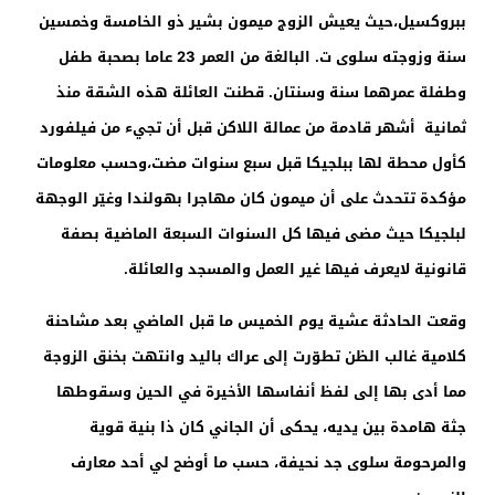
ببروكسيل،حيث يعيش الزوج ميمون بشير ذو الخامسة وخمسين
سنة وزوجته سلوى ت. البالغة من العمر 23 عاما بصحبة طفل
وطفلة عمرهما سنة وسنتان. قطنت العائلة هذه الشقة منذ
ثمانية أشهر قادمة من عمالة اللاكن قبل أن تجيء من فيلفورد
كأول محطة لها ببلجيكا قبل سبع سنوات مضت،وحسب معلومات
مؤكدة تتحدث على أن ميمون كان مهاجرا بهولندا وغيّر الوجهة
لبلجيكا حيث مضى فيها كل السنوات السبعة الماضية بصفة
قانونية لايعرف فيها غير العمل والمسجد والعائلة.
وقعت الحادثة عشية يوم الخميس ما قبل الماضي بعد مشاحنة
كلامية غالب الظن تطوّرت إلى عراك باليد وانتهت بخنق الزوجة
مما أدى بها إلى لفظ أنفاسها الأخيرة في الحين وسقوطها
جثة هامدة بين يديه، يحكى أن الجاني كان ذا بنية قوية
والمرحومة سلوى جد نحيفة، حسب ما أوضح لي أحد معارف