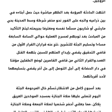
الزوجين.
انتهت الحادثة المروّعة بعد الظهر مباشرة حيث حمل أبناءه في
بين ذراعيه واتجه على الفور نحو مخفر شرطة وسط المدينة بحي
مارشي أو شاربون مسلّما نفسه ومعترفا بجريمته،ليتمّ التأكيد
من المباحث بعد توجهم لمسرح العملية حوالي الساعة السابعة
مساءا وتسليم الجثة للتشريح ،نتج عنه قراران:القرار الأول من
قاضي التحقيق يقضي بإيداع المتهم للسجن بتهمة القتل
العمد،والقرار الثاني من قاضي القاصرين لوضع الطفلين مؤقتا
في دار الحضانة إلى أجل التوصل إلى حل آخر يقضي بتسليمهما
لأحد أقربائهما.
بعد أسبوع كامل من الانتظار،تسلّم خال المرحومة الجثة
اليوم لتصلى عليها صلاة الجنازة بمسجد الموحّدين العريق
بِلاكن ،مما جعلني أحضر شخصيا لصلاة الجمعة وصلاة الجنازة