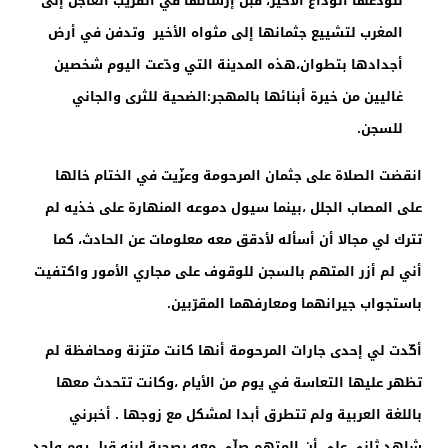
لنودّعها الوداع الأخير، قبل إرسالها في القريب العاجل إلى
المغرب لتشييع جثمانها إلى مثواه الأخير وتدفن في أرض
أجدادها بتطوان،هذه المدينة التي ودّعت اليوم شخصين
غاليين من خيرة أبنائها بالمهجر:الضحية للثرى والجاني
للسجن.
انقضت الصلاة على جثمان المرحومة وعزّيت في الختام خالها
على المصاب الجلل ،بينما سيول دموعه المنهارة على خذيه لم
تترك لي مجالا أن أسأله لأدقق معه معلومات عن الحادث، كما
أني لم أزر المتهم بالسجن للوقوف على مجاري الأمور واكتفيت
باستجواب جيرانهما ومعارفهما المقرّبين.
أكّدت لي إحدى جارات المرحومة أنها كانت متزنة ومحافظة لم
تظهر عليها التعاسة في يوم من الأيام ،وكانت تتحدث معها
باللغة العربية ولم تتطرق أبدا لمشكل مع زوجها . أخبرني
شاهد ثاني على أن المتهم صلّى معه بصحبة ابنه قبل يوم واحد