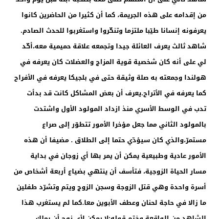
من إقدامه على هذه الجريمة، كما أن كثيرا من الحاضرين كانوا
يعرفونه إنسانا طيّبا ملتزما وتنكّروا واستغربوا للحدث الصادم.
شاهد ثالث يعرف العائلة جيدا وتجمعه علاقة حميمية معه،أكّد
لي على أنه كان شخصية قوية المزاج والعضلات كان يعرفه في
هولندا وجمعته به صلة وثيقة حتى في بلجيكا يعرفه في الأفراح
كما يعرفه في الأتراح.يعرف أن بعض المشاكل كانت قد بدأت
تدب في الوسط الأسري منذ ازداد المولود الأول واشتدت
بالمولود الثاني مما جعل مؤخرا الأمور تتطوّر إلى صراع
مستمرّ،والذي كان سيؤدّي حتما إلى الطلاق . مضيفا أن هذه
الأمور عادية وطبيعية يمكن أن يمر بها أي زوجان في بداية
مسار الحياة الزوجية، فتأسف أن ينتهي بضياع أربعة أشخاص من
أسرة واحدة وهي قتل الزوجة وسجن الزوج ويتم وتشرّد طفلين
ما زالا في حاجة لحنان وعطف الأبوين معا.كما لم يستغرب هذا
الشاهد من الواقعة وختم قوله:لا يمكن لأي زوج أن يملك