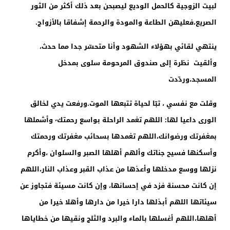
لبيت الزوجية كالحمل الوديع ليصبحن بعد ذلك أكثر من الثور
الصريع،فعليهن الطاعة والمودة والرحمة إشفاقا بالأزواج.
ينتهي لقائي بهؤلاء الشهود وأنا متحسّر جدا مما حدث،
وألقيت نظرة إلى صندوق المرحومة سلوى بمدخل
المسجد،وردّدت
وقلت مع نفسي ، تبّا لحياة تتبعها الموت.ورفعت يدي لخالق
الورى داعيا لها: اللهم تغمد الراحلة بواسع رحمتك٬ وأشملها
بمغفرتك ورضوانك،اللهم تغمدها بسحائب مغفرتك ورحمتك
وأسكنها فسيح جناتك وألهم أهلها الصبر والسلوان ،وأكرم
نزلها ووسع مدخلها وأعذها من عذاب القبر وعذاب النار،اللهم
إن كانت محسنة فزد في إحسانها، وإن كانت مسيئة فتجاوز عن
سيئاتها اللهم أبذلها دارا خيرا من دارها وأهلا خيرا من
أهلها،اللهم أغسلها بالماء والبرد والثلج ونقيها من خطاياها