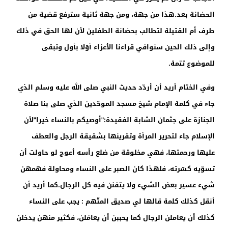
الحضانة بعد.هذا من جهة، ومن جهة ثانية سترفع قضية من
طرف أم القتيلة لتطالب بحضانة الطفلين لأن لها الحق في ذلك
وإلى ذلك الحين سنوافي قراءنا الأعزاء أوّلا بأول وتبقى
للموضوع تتمة.
وفي الختام أريد أن أردّد حديث النبي صلى الله عليه وسلم الذي
جاء في كلمة الإمام شيخ مسجد الموحّدين الذي صلى بنا صلاة
الجنازة على جثمان الشابة الفقيدة:"أوصيكم بالنساء خيرا"لأن
الإسلام جاء لتحرير المرأة وتقرينها بشقيقة الرجل والعطف
عليها ورحمتها، فهي مخلوقة من ضلع رأسه أعوج لو حاولت أن
تسوّيه كسّرته، فلهذا كان الصبر على النساء ومحاولة فهمهن
شيء عسير بعض الشيء ولا يتفنن فيه كل الرجال.كما أريد أن
أنقل كذلك كلمة قالها لي صديق المتّهم : يجب على النساء
كذلك أن يعاملن الرجال كما يحببن أن يعامَلن، فكثير منهن يدخلن