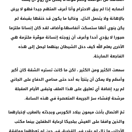
أعصابه إذا لم يبق الاحترام وأنا أعرف المتهم جيدا فهو لا يرض
بالإهانة ولا يتحمل الذل، وغالبا ما يكون قد خنقها بقبضة لم
يكن ينوي أنها ستسكت أنفاسها،وأضاف لقد كان إنسانا ملتزما
صبورا لا يؤدي أحدا وأعرف أن زوجته إنسانة موقّرة ملتزمة هي
الأخرى يعلم الله كيف دخل الشيطان بينهما ليصل إلى هذه
الفاجعة الصارخة.
سمعت الكثير ومن الكثير ، لكن ما كانت تستره الشقة كان أكبر
وأعظم ولا يمكن أن يتنبّأ به أحد حتى محامي الدفاع على الجاني
لم يرد إضافة أي تعليق على هذا الملف وتبقى الأيام المقبلة
مرشحة لإفشاء سرّ الجريمة المتعسّرة في هذه الساعة.
تمّ الاتصال بأخت ميمون ببلاد الكورس وبجدّته بالمغرب لإخبارهما
والذين وافقا على العيش ببلجيكا لرعاية الطفلين بينما مكتب
الأجانب ما زال لم يقرر في القضية، في حين لم تعطهما موافقة