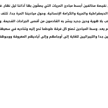
قيصة مخالفين أبسط مبادئ الحريات التي يصمُّون بها آذاننا ليل نهار. في 
الديمقراطية والحرية والكرامة الإنسانية. وحول مياديننا الحرة جدا، تلتف
 بلا هوية ودين جديد يبشر به القادمون من أقصى الجراحات القديمة. وسط
يعد. وسط الميادين تصنع كل فرقة طوطما تحج إليه وتناديه في سعيها ال
ينين جدا والليبراليين للغاية إلى أوجاعهم وإلى أياديهم المعروقة ووج