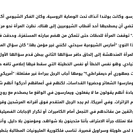
 وارسو، وكانت بولندا آنذاك تحت الوصاية الروسية، وكان الفكر الشيوعي أكث
يقتضي أن يصطحبها أحد أقطاب الشيوعيين إلى هناك. نظرت المرأة نحو م
." توقفت المرأة للحظات حتى تتمكن من هضم عبارته المستفزة، وحدقت في
لنوع: "أمارس الشيوعية سيدتي، لكنني غير مؤمن بها." كان سؤال المرأة 
 المرأة المندهشة إلى إلحاق حافر سؤالها الثاني ببطن قدم سؤالها الأو
عتيادي. وهو نفس الخطأ أو نفس الخطيئة التي سقط فيها إعلامي تافه حين
نت جمهوري أم ديمقراطي؟" يومها أجاب الرجل ببراءة غير مفتعلة: "أمريكي 
ومارسوا الشعائر وحضروا القداسات، لكنهم في أعماقهم أدركوا أنهم شي
ادة أنهم يقولون ما لا يفعلون، ويمارسون في الواقع ما يصطدم مع روح إ
 الزائرات. وفي أمريكا، لم يجد الرجل المتقدم فوق أقرانه المرشحين وقرو
واثقين من عقائدهم في التجمل أمام الكاميرات أو تكرار الإجابات الفصيلي
 فلا نمتلك جرأة الاعتراف بأننا متدينون بلا شواهد، ومؤمنون بلا دليل. وأنن
إلا لحى طويلة وسراويل قصيرة، تناسب فلكلورية المليونيات المطالبة بتطب