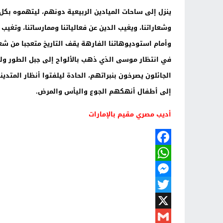
ينزل إلى ساحات الميادين الربيعية دونهم، ليتهموه بكل ن
وشعاراتنا، ويغيب الدين عن فعالياتنا وممارساتنا، وتغيب 
وأمام استوديوهاتنا الفارهة يقف التاريخ متعجبا من شعب
في انتظار موسى الذي ذهب بالألواح إلى جبل الطور ولم 
الجائلون يصرخون بنبراتهم، الحادة ليلفتوا أنظار المتد
إلى أطفال أنهكهم الجوع واليأس والمرض.
أديب مصري مقيم بالإمارات
Facebook
WhatsApp
Messenger
Twitter
X