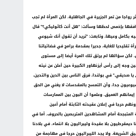
ر رواجا من تمر الجزيرة في الجاهلية. لكن المرأة لم تجب
رافقها بإخمص لحظها وسألت: "هل أنت كاثوليكي؟" قال
ه بكامل وعيها، وتابعت: "تريد أن تقول أنك شيوعي
تقليديا للغاية، جديرا بمقدمة برامج في فضائياتنا
ل. لكن سؤالها لم يرتق تلك المرة أيضا إلى مستوى
 وجه إلى رأس أيزنهاور الكبيرة حين أعلن عن نيته
يا صديقي." في بولندا، فرق الناس بين الدين والتدين،
وعيون جدا، وأن التمسح بالمقدسات لا يغني من الحق
يمانهم العميق. وعلموا أن البون بين الممارسات
نهم حرجا في إعلان عقيدته الثابتة أمام أعين
ة المتبجحة أمام المشاهدين المتربصين بالحروف. أما في
ا ديمقرطيون بلا عقيدة وليبراليون بلا انتماء. في بلادنا
يق الشريعة. ولا يجد الليبراليون حرجا في مهاجمة من