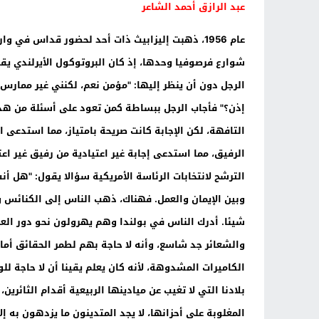
عبد الرازق أحمد الشاعر
عام 1956، ذهبت إليزابيث ذات أحد لحضور قداس في
شوارع فرصوفيا وحدها، إذ كان البروتوكول الأيرلندي 
الرجل دون أن ينظر إليها: "مؤمن نعم، لكنني غير ممارس
إذن؟" فأجاب الرجل ببساطة كمن تعود على أسئلة من هذا ا
التافهة، لكن الإجابة كانت صريحة بامتياز، مما استدعى
الرفيق، مما استدعى إجابة غير اعتيادية من رفيق غير ا
الترشح لانتخابات الرئاسة الأمريكية سؤالا يقول: "هل أ
وبين الإيمان والعمل. فهناك، ذهب الناس إلى الكنائس 
شيئا. أدرك الناس في بولندا وهم يهرولون نحو دور العب
والشعائر جد شاسع، وأنه لا حاجة بهم لطمر الحقائق أمام
الكاميرات المشدوهة، لأنه كان يعلم يقينا أن لا حاجة لل
بلادنا التي لا تغيب عن ميادينها الربيعية أقدام الثائرين،
المغلوبة على أحزانها، لا يجد المتدينون ما يزدهون به 