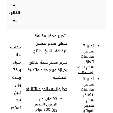
ية
القانون
ية
-تحرير محضر مخالفة
يتعلق بعدم تضمين
تحرير 7
معاينة
البضاعة لتاريخ الإنتاج.
محاضر
44
مخالفات
تتعلق
تحرير محضر جنحة يتعلق
ميزانا،
بعدم إعلام
بحيازة وبيع مواد منتهية
و 76
المستهلك
الصلاحية
وحدة
تحرير 3
محاضر
وزن،
حجز وإتلاف المواد التالية:
مخالفات
تبين
تتعلق
03 علب من
بعدم
أنها
الزيتون المصبر
تقديم
تستجي
وزن 800 غرام
الفواتير.