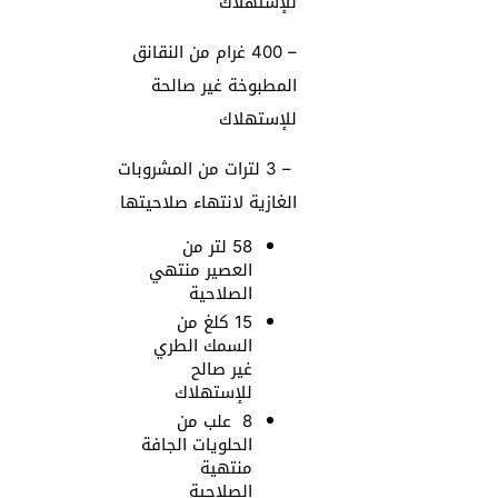
للإستهلاك
– 400 غرام من النقانق
المطبوخة غير صالحة
للإستهلاك
– 3 لترات من المشروبات
الغازية لانتهاء صلاحيتها
58 لتر من
العصير منتهي
الصلاحية
15 كلغ من
السمك الطري
غير صالح
للإستهلاك
8 علب من
الحلويات الجافة
منتهية
الصلاحية