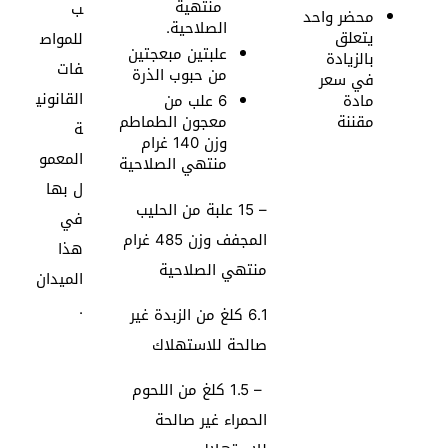
منتهية
ب
محضر واحد
الصلاحية.
يتعلق
للمواص
علبتين مبعجتين
بالزيادة
فات
من حبوب الذرة
في سعر
القانوني
مادة
6
علب من
مقننة
معجون الطماطم
ة
وزن 140 غرام
المعمو
منتهي الصلاحية
ل بها
– 15 علبة من الحليب
في
المجفف وزن 485 غرام
هذا
منتهي الصلاحية
الميدان
.
6.1 كلغ من الزبدة غير
صالحة للاستهلاك
– 1.5 كلغ من اللحوم
الحمراء غير صالحة