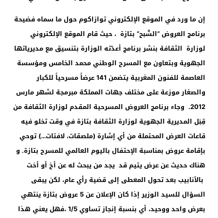
إن ما ورد في الموقع الإلكتروني توازاكوم حول ما سماه فضيحة
برنامج العروض “الشّبح” بتازة ، حيث قام الموقع الإلكتروني
لوزارة الثقافة بنشر برنامج أعدّته الوزارة بتنسيق مع مديرياتها
الجهوية وبتعاون مع المسرح الوطني محمد الخامس ومؤسسة
العاصمة للفنون المغربية يتضمن 141 عرضاً مسرحياً للكبار
والصغار موزعة على مختلف جهات المملكة مبرمجة لشهر مارس
2012
.
وجاء برنامج العروض المسرحية المقدم لوزارة الثقافة من
قِبَل المديرية الجهوية لوزارة الثقافة بتازة في وقت تخلو فيه
قاعات العرض المحتملة من أي إشارة (ملصقات، لافتات…) توحي
بإقامة عروض بمناسبة الإحتفال باليوم العالمي للمسرح بتازة
.
و
هناك حديث عن عرض يتيم قد يجد من يبحث له عن أخ أو أخت
بالأنابيب بعد تحول المعطى إلى قضية رأي عام، لكن يبقى
السؤال للسيد الوزير إذا كان الإعلان عن 5 عروض بتازة ينتهي
بعرض واحد ووحيد، أي بنسبة إنجاز تساوي 1/5 ،فهل يعني هذا