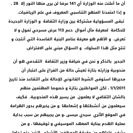
أن ما أعلنت عنه الوزارة أي 141 عرضا لن يرى منها النور إلا 28 ،
و إذا اعتمدنا المنهج التناسبي المعروف في علم الرياضيات،
تبقى المسؤولية مشتركة بين وزارة الثقافة و الوزارة الجديدة
للحكامة لمعرفة مآل أموال دعم 113 عرض مسرحي تمول و لا
تعرض، و الأهم هو معرفة عناصر البنية الفاسدة التي أنتجت و
تنتج مثل هذا السلوك، و السؤال مبني على الافتراض.
الجدير بالذكر و نحن في ضيافة وزير الثقافة التقدمي هو أن
مندوبية وزارته بتازة تعيش حالة من الفراغ على اعتبار أن
مديرها استوفى الشرط القانوني للإحالة على التقاعد منذ تاريخ
1/1/2011 ، لكن المواطنين بتازة و خصوصا المهتمين منهم
بالشان الثقافي لا يعلمون من يسير هذه المندوبية. فكيف
سيعلمون عن أنشطتها و إشعاعها .و من يخبرهم بدور الهرامة
في الموقع الأثري سيدي عيسى ،و من يجيبهم عن سبب بداية
عملية الهدم ببناية المعهد الموسيقي و توقيفها ، و من
يشفي غليلهم عن حقيقة الموظفين الأشباح ، الذين يتم تداول