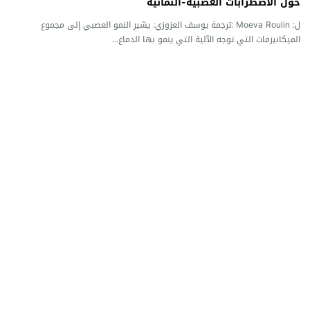
حول الاضطرابات العصبية-النمائية
ل: Moeva Roulin :ترجمة يوسف العزوزي: يشير النمو العصبي إلى مجموع
الميكانيزمات التي توجه الآلية التي ينمو بها الدماغ...