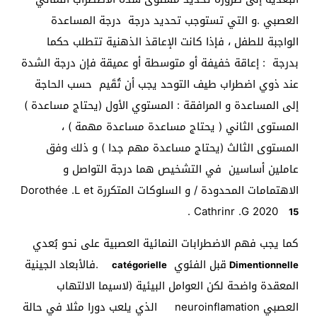
العصبي .و التي تستوجب تحديد درجة درجة المساعدة
الواجبة للطفل ، فإذا كانت الإعاقذ الذهنية تتطلب حكما
بدرجة : إعاقة خفيفة أو متوسطة أو عميقة فإن درجة الشدة
عند ذوي اضطراب طيف التوحد يجب أن تُقَيم حسب الحاجة
إلى المساعدة و المرافقة : المستوي الأول (يحتاج مساعدة )
المستوى الثاني ( يحتاج مساعدة مساعدة مهمة ) ،
المستوى الثالث (يحتاج مساعدة مهم جدا ) و ذلك وفق
عاملين أساسين في التشخيص هما درجة التواصل و
الاهتمامات المحدودة / و السلوكات المتكررة Dorothée .L et
.
Cathrinr .G 2020
15
كما يجب فهم الاضطرابات النمائية العصبية على نحو بُعدي
قبل الفئوي
.فالأبعاد الجينية
catégorielle
Dimentionnelle
المعقدة واضحة لكن العوامل البيئية (لاسيما الالتهاب
العصبي neuroinflamation الذي يلعب دورا مثلا في حالة