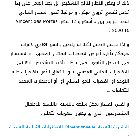
ذلك لا يمكن انتظار نتائج التشخيص بل يجب العمل على بدأ
تدخل نفسي تربوي مبكر ، و مراقبة تطور المسار النمائي
لمدة تتراوح بين 6 أشهر و 12 شهرا Vincent des Portes
.
2020
13
و إذا تحسن الطفل لكنه لم يلتحق بالنمو العادي لأقرانه
،فيمكن تأكيد أعراض الاضطراب النمائي العصبي و الاستمرار
في التدخل الثانوي في انتظار تأكيد التشخيص النهائي
للاضطراب النمائي العصبي سواءا تعلق الأمر باضطراب طيف
التوحد أو اضطراب النمو الذهني أو أو الاضطراب المحدد
للتعلمات ….
و نفس المسار يمكن سلكه بالنسبة بالنسبة للأطفال
المتمدرسين الذي يواجهون صعوبات التعلم .
المقاربة البُعدية Dimentionnelle للاضطرابات النمائية العصبية
: