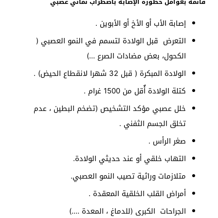
قائمة بعوامل خطورة الإصابة باضطراب نمائي عصبي
إصابة الأب أو الأخ أو الأبوين .
التعرض قبل الولادة لتسمم في النمو العصبي (
الكحول، بعض مضادات الصرع …)
الولادة المبكرة ( قبل 32 شهرا لانقطاع الحيض) .
كتلة الولادة أٌقل من 1500 غرام .
خلل عصبي مؤكد التشخيص (تضخم البطين ، عدم
تخلق الجسم الثفني .
صغر الرأس .
التهاب خلقي أو عند حديثي الولادة.
متلازمات وراثية تصيب النمو العصبي.
أمراض القلب الخلقية المعقدة .
الجراحات الكبرى (للدماغ ، المعدة ….)