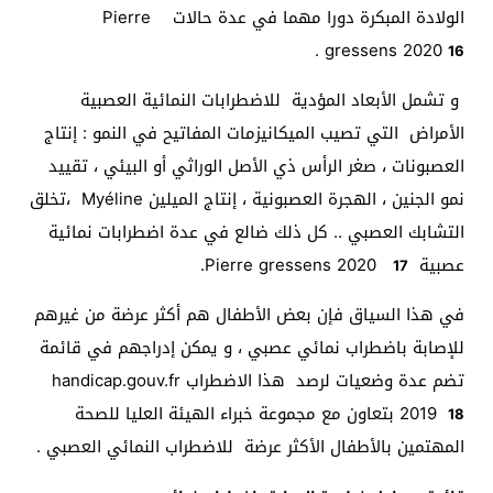
الولادة المبكرة دورا مهما في عدة حالات Pierre
.
gressens 2020
16
و تشمل الأبعاد المؤدية للاضطرابات النمائية العصبية
الأمراض التي تصيب الميكانيزمات المفاتيح في النمو : إنتاج
العصبونات ، صغر الرأس ذي الأصل الوراثي أو البيئي ، تقييد
نمو الجنين ، الهجرة العصبونية ، إنتاج الميلين Myéline ،تخلق
التشابك العصبي .. كل ذلك ضالع في عدة اضطرابات نمائية
عصبية Pierre gressens 2020
.
17
في هذا السياق فإن بعض الأطفال هم أكثر عرضة من غيرهم
للإصابة باضطراب نمائي عصبي ، و يمكن إدراجهم في قائمة
تضم عدة وضعيات لرصد هذا الاضطراب handicap.gouv.fr
2019
بتعاون مع مجموعة خبراء الهيئة العليا للصحة
18
المهتمين بالأطفال الأكثر عرضة للاضطراب النمائي العصبي .