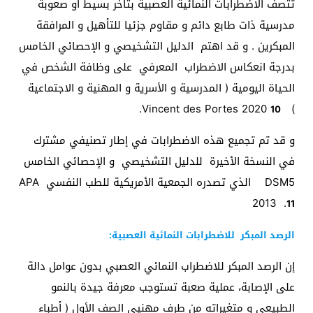
تتصف الاضطرابات النمائية العصبية بتأخر بسيط أو صعوبة
مدرسية ذات طابع دائم و مقاوم جزئيا للتأهيل و المرافقة
المبكرين . و قد اهتم الدليل التشخيصي و الإحصائي الخامس
بدرجة انعكاس الاضطراب المعرفي على وظافة الشخص في
الحياة اليومية ( المدرسية و الأسرية و المهنية و الاجتماعية
.
) Vincent des Portes 2020
10
و قد تم تجميع هذه الاضطرابات في إطار تصنيفي مشترك
في النسخة الأخيرة للدليل التشخيصي و الإحصائي الخامس
DSM5 الذي تصدره الجمعية الأمريكية للطب النفسي APA
2013 .
11
الرصد المبكر للاضطرابات النمائية العصبية:
إن الرصد المبكر للاضطراب النمائي العصبي بدون عوامل دالة
على الإصابة، عملية صعبة تستوجب معرفة جيدة بالنمو
الطبيعي و متغيراته من طرف مهنيي الصف الأول ( أطباء