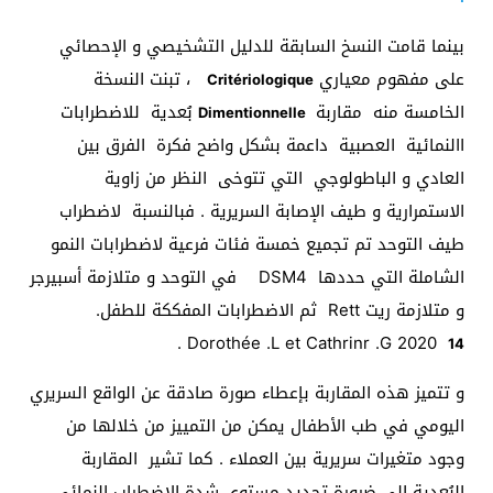
بينما قامت النسخ السابقة للدليل التشخيصي و الإحصائي
على مفهوم معياري
، تبنت النسخة
Critériologique
الخامسة منه مقاربة
بُعدية للاضطرابات
Dimentionnelle
االنمائية العصبية داعمة بشكل واضح فكرة الفرق بين
العادي و الباطولوجي التي تتوخى النظر من زاوية
الاستمرارية و طيف الإصابة السريرية . فبالنسبة لاضطراب
طيف التوحد تم تجميع خمسة فئات فرعية لاضطرابات النمو
الشاملة التي حددها DSM4 في التوحد و متلازمة أسبيرجر
و متلازمة ريت Rett ثم الاضطرابات المفككة للطفل.
.
Dorothée .L et Cathrinr .G 2020
14
و تتميز هذه المقاربة بإعطاء صورة صادقة عن الواقع السريري
اليومي في طب الأطفال يمكن من التمييز من خلالها من
وجود متغيرات سريرية بين العملاء . كما تشير المقاربة
البُعدية إلى ضرورة تحديد مستوى شدة الاضطراب النمائي