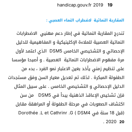
handicap.gouv.fr 2019
19
المقاربة النمائية لاضطراب النماء العصبي :
تندرج المقاربة النمائية في إطار دعم مهنيي الاضطرابات
النمائية العصبية للملاءة الإكلينيكية و المفاهيمية للدليل
الإحصائي و التشخيصي الخامس DSM5 الذي اعتمد لأول
مرة مفهوم الاضطرابات النمائية العصبية . و أصبحا مؤسسا
على تنظيم زمني يأخد بعين الاعتبار نمو الفرد ، بدء من
الطفولة المبكرة . لذلك تم تعديل معيار السن وفق مستجدات
الدليل الإحصائي و التشخيصي الخامس . على سبيل المثال
فإن تشخيص الإعاقذ الذهنية يبدأ في DSM5 من سن
اكتشاف الصعوبات في مرحلة الطفولة أو المراهقة مقابل
(قبل 18 سنة في DSM4 ) Dorothée .L et Cathrinr .G
.
2020
20