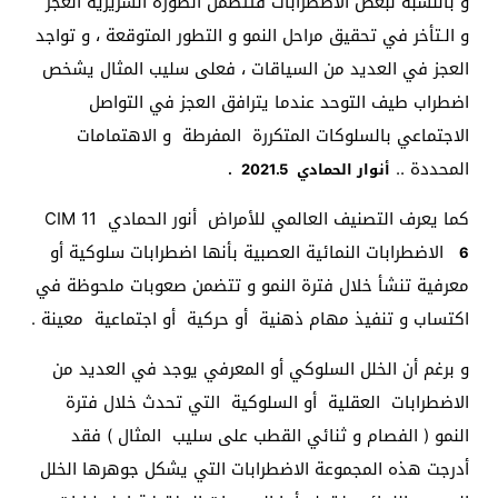
و بالنسبة لبعض الاضطرابات فتتضمن الصورة السريرية العجز
و الـتأخر في تحقيق مراحل النمو و التطور المتوقعة ، و تواجد
العجز في العديد من السياقات ، فعلى سليب المثال يشخص
اضطراب طيف التوحد عندما يترافق العجز في التواصل
الاجتماعي بالسلوكات المتكررة المفرطة و الاهتمامات
المحددة ..
أنوار الحمادي 2021
5
.
.
كما يعرف التصنيف العالمي للأمراض أنور الحمادي 11 CIM
الاضطرابات النمائية العصبية بأنها اضطرابات سلوكية أو
6
معرفية تنشأ خلال فترة النمو و تتضمن صعوبات ملحوظة في
اكتساب و تنفيذ مهام ذهنية أو حركية أو اجتماعية معينة .
و برغم أن الخلل السلوكي أو المعرفي يوجد في العديد من
الاضطرابات العقلية أو السلوكية التي تحدث خلال فترة
النمو ( الفصام و ثنائي القطب على سليب المثال ) فقد
أدرجت هذه المجموعة الاضطرابات التي يشكل جوهرها الخلل