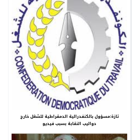
تازة:مسؤول بالكنفدرالية الدمقراطية للشغل خارج
دواليب النقابة بسبب فيديو