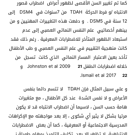
كما تم تغيير السن الأقصى لظهور أعراض اضطراب قصور
الانتباه /و فرط الحركة TDAH من 7سنوات في DSM4 إلى
12 سنة في DSM5 . و دفعت هذه التغييرات المهنيين و من
بينهم أخصائيي علم النفس النمائي العصبي إلى عدم
استبعاد الظهور المتأخر للاضطرابات المعرفية . رغم ذلك فقد
كانت منهجية التقييم في علم النفس العصبي و طب الأطفال
تأخد بعين الاعتبار المسار النمائي الذي كانت تسجل من
خلاله اضطرابات الطفل Johnston et al 2009
و
21
Ismail et al 2017
22.
و علي سبيل المثال فإن TDAH لا تتسم دائما بنفس
الأعراض و لا نفس الشدة عند كل الأطفال ، مع متغيرات
هامة حسب السن ، لاسيما أن اضطراب الانتباه قد لا يكون
مرئيا بشكل لا يثير أي شكوى ، إلا بعد مواجهته مع الإكراهات
المدرسية الاجتماعية أو المعرفية ، كما أن بعض الاضطرابات
الانتباهية لا تظهر إلا بعد تكليف التلميذ بمهام طويلة ز