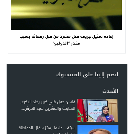
إعادة تمثيل جريمة قتل مشرد من قبل رفقائه بسبب
مخدر “الدوليو”
انضم إلينا على الفيسبوك
الأحدث
فاس: حفل فني كبير يخلد الذكرى
السابعة والعشرين لعيد العرش...
سبتة… عندما يهتز سؤال المواطنة