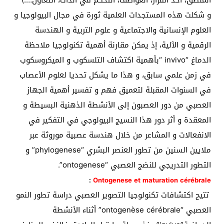
و شكلت هذه المستجدات العلمية ثورة في مجال البيولوجيا و
العلوم الإنسانية والاجتماعية و علوم التربية و الهندسة
الرقمية و الآلية، إذ يمكن مقارنة أهمية تكنولوجيا ملاحظة
الدماغ “invivo “بأهمية اكتشاف التلسكوب و الميكروسكوب
في زمن علمي سابق، و هذا ما يشكل تحديا لعلوم الأعصاب
في السنوات المقبلة لتعميق فهم و تفسير أهمية الجهاز
العصبي من دور العصبون إلى الأنشطة الذهنية البسيطة و
المعقدة و أثر دور هذا النسيج البيولوجي في التفكير في
الانفعالات و المشاعر من خلال هندسة عصبية موروثة عبر
ملايين السنين من تطور العنصر البشري “phylogenese” و
التطور التدريجي للنضج العصبي “ontogenese”.
:
Ontogenese et maturation cérébrale
تتيح اكتشافات تكنولوجيا التصوير العصبي دراسة تطور النمو
العصبي “ontogenèse cérébrale” أثناء الأنشطة