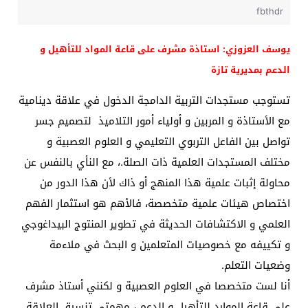
fbthdr
يوسف العزوزي: استاذة مشرف على قاعة المواد للتأهيل و
الدعم بمديرية تازة
تستوجب مستجدات التربية الدامجة الدخول في علاقة دينامية
مع الأستاذة و المربين و أولياء أمور التلاميذ لتصميم جسر
تواصل بين الفاعل التربوي التعليمي و العلوم العصبية و
مختلف المستجدات العلمية ذات الصلة.، مع النأي بالنفس عن
محاولة إثبات علمية هذا المنهج أو ذاك لأن هذا الدور من
اختصاص هيئات علمية متخصصة، فالأهم هو استثمار الفهم
العلمي و الاكتشافات الحديثة في تطوير المنتوج البيداغوجي
و تكييفه مع خصوصيات المتعلمين و البحث في ملاءمة
وضعيات التعلم.
أنا لست متخصصا في العلوم العصبية و لكنني أستاذ مشرف
على قاعة الموارد للتأهيل و الدعم ، مهمتي تنسيق العلاقة