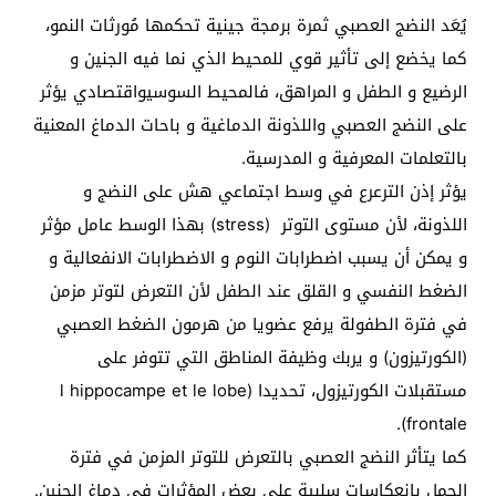
يُعَد النضج العصبي ثمرة برمجة جينية تحكمها مُورثات النمو،
كما يخضع إلى تأثير قوي للمحيط الذي نما فيه الجنين و
الرضيع و الطفل و المراهق، فالمحيط السوسيواقتصادي يؤثر
على النضج العصبي واللذونة الدماغية و باحات الدماغ المعنية
بالتعلمات المعرفية و المدرسية.
يؤثر إذن الترعرع في وسط اجتماعي هش على النضج و
اللذونة، لأن مستوى التوتر (stress) بهذا الوسط عامل مؤثر
و يمكن أن يسبب اضطرابات النوم و الاضطرابات الانفعالية و
الضغط النفسي و القلق عند الطفل لأن التعرض لتوتر مزمن
في فترة الطفولة يرفع عضويا من هرمون الضغط العصبي
(الكورتيزون) و يربك وظيفة المناطق التي تتوفر على
مستقبلات الكورتيزول، تحديدا (l hippocampe et le lobe
frontale).
كما يتأثر النضج العصبي بالتعرض للتوتر المزمن في فترة
الحمل بانعكاسات سلبية على بعض المؤثرات في دماغ الجنين.