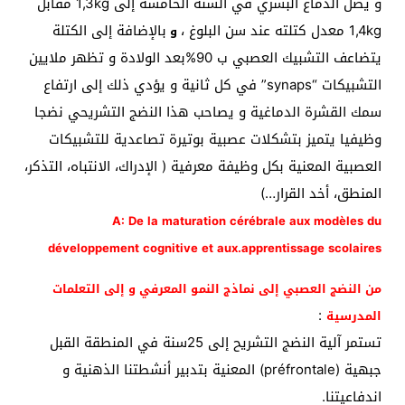
و يصل الدماغ البشري في السنة الخامسة إلى 1,3kg مقابل
1,4kg معدل كتلته عند سن البلوغ ،
بالإضافة إلى الكتلة
و
يتضاعف التشبيك العصبي ب 90%بعد الولادة و تظهر ملايين
التشبيكات “synaps” في كل ثانية و يؤدي ذلك إلى ارتفاع
سمك القشرة الدماغية و يصاحب هذا النضج التشريحي نضجا
وظيفيا يتميز بتشكلات عصبية بوتيرة تصاعدية للتشبيكات
العصبية المعنية بكل وظيفة معرفية ( الإدراك، الانتباه، التذكر،
المنطق، أخد القرار…)
A: De la maturation cérébrale aux modèles du
développement cognitive et aux.
apprentissage scolaires
من النضج العصبي إلى نماذج النمو المعرفي و إلى التعلمات
:
المدرسية
تستمر آلية النضج التشريح إلى 25سنة في المنطقة القبل
جبهية (préfrontale) المعنية بتدبير أنشطتنا الذهنية و
اندفاعيتنا.