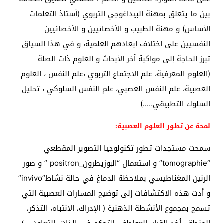
بين ما يتعلق بمهنة البيداغوجي التربوي (أستاذ التعلمات
الأساس) و مهنة الطبيب و الأخصائيين و الأخصائيين
النفسيين على اختلاف ابعادهم العلمية، و في هذا السياق
تبرز الحاجة إلى مواكبة آخر الأبحاث و العلوم ذات الصلة
(العلوم المعرفية، علم الاجتماع التربوي ،علم النفس ، العلوم
العصبية، علم النفس العصبي، علم النفس السلوكي ، تحليل
السلوك التطبيقي…..)
لمحة عن تطور العلوم العصبية:
سمحت مستجدات تطور تكنولوجيا التصوير المقطعي
“tomographie” و استعمال “البوزيطرون_positron ” و صور
الرنين المغناطيسي بملاحظة الدماغ في حالة نشاط”invivo”
و أدت هذه الاكتشافات إلى توضيح المسارات العصبية التي
تسمح بمجموع الأنشطة الذهنية ( الإدراك، الانتباه، التذكر،
المنطق، أخد القرار، العواطف، التحكم في الذات، التعاون….)