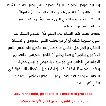
و ترتبط مراحل نضج حساسية المحيط التي يكون خلالها نشاط
اللذونة(المرونة العصبية) في حالته القصوى (الطفولة و
المراهقة) بصيرو ة النضج التي تتميز بوثائر متغيرة في
مختلف المناطق الدماغية.
عموما يفسر هذا التمايز في النضج بأن التقدم المبهر قد
يكون متبوعا بثبات أو تراجع عملية النمو المعرفي و تعلمات
الطفل و المراهق، عكس ما ذهب إليه مفكرو علم نفس النمو
ك :”جون بياجي” و هذا يعني أن النمو المعرفي الانفعالي
الاجتماعي للطفل في جوهره ديناميكي و ليس خطيا.
و قد سمح هذا الاكتشاف بإعادة تأويل الأخطاء النسقية في
التعلمات
لم تعد تعكس غياب المعارف عكس الاعتقاد
، إذ
الذي كان سائدا.
Environnement, plasticité et contraintes précoces.
محيط ، لذونة(مرونة عصبية) ، و اكراهات مبكرة
.