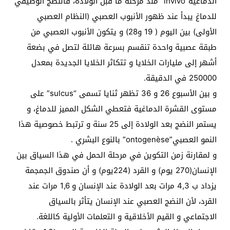
الدماغية”invivo” منذ مرحلة ما قبل الولادة، فالنضج الوظيفي
للدماغ يبدأ عند ظهور الأنبوب العصبي (النظام العصبي
الأولى) بين اليوم ( 19 و28) و يتكون الأنبوب العصبي من
طبقة عصبية واحدة تنقسم بسرعة هائلة لتصل في بضعة
أشهر إلى مليارات الخلايا و تتكاثر الخلايا الجديدة بمعدل
250000 في الدقيقة.
و بين الأسبوع 26 و 36 تظهر ثنايا تسمى “sulcus” على
مستوى القشرة الدماغية فتعطي الشكل المميز للدماغ، و
يستمر النضج بعد الولادة إلى 25 سنة و ترتبط خصوصية هذا
النمو العصبي”ontogenèse” بالنوع البشري .
و لمقارنة زمن التكوين في مرحلة الحمل في هذا السياق بين
الإنسان(270 يوم) و القرد (224يوم) و أن صندوق الجمجمة
يزداد ب 4,3 مرات بعد الولادة عند الإنسان و 1,6 مرات عند
القرد، لأن النضج العصبي عند الإنسان يتأثر بالسياق
الاجتماعي و القيم الأخلاقية و التعلمات الأولية كاللغة.