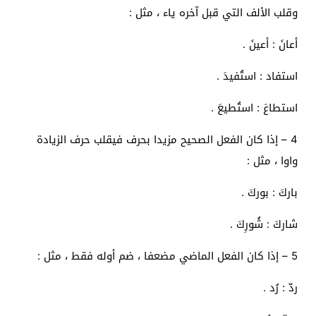
وقلب الألف التي قبل آخره ياء ، مثل :
أعانَ : أعينَ .
استفاد : استُفيدَ .
استطاعَ : استُطيعَ .
4 – إذا كان الفعل الصحيح مزيدا بحرف فيقلب حرف الزيادة
واوا ، مثل :
باركَ : بوركَ .
شاركَ : شُورِكَ .
5 – إذا كان الفعل الماضي مضعفا ، ضم أوله فقط ، مثل :
ردّ : رُد .