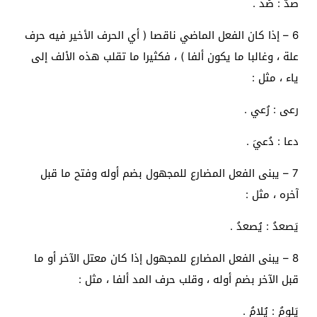
صدّ : صُد .
6 – إذا كان الفعل الماضي ناقصا ( أي الحرف الأخير فيه حرف
علة ، وغالبا ما يكون ألفا ) ، فكثيرا ما تقلب هذه الألف إلى
ياء ، مثل :
رعى : رُعي .
دعا : دُعيَ .
7 – يبنى الفعل المضارع للمجهول بضم أوله وفتح ما قبل
آخره ، مثل :
يَصعدُ : يُصعدُ .
8 – يبنى الفعل المضارع للمجهول إذا كان معتل الآخر أو ما
قبل الآخر بضم أوله ، وقلب حرف المد ألفا ، مثل :
يَلومُ : يُلامُ .