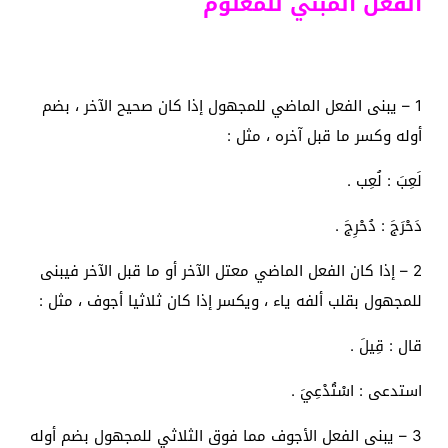
الفعل المبني للمعلوم
1 – يبنى الفعل الماضي للمجهول إذا كان صحيح الآخر ، بضم
أوله وكسر ما قبل آخره ، مثل :
لَعِبَ : لُعِب .
دَحْرَجَ : دُحْرِجَ .
2 – إذا كان الفعل الماضي معتل الآخر أو ما قبل الآخر فيبنى
للمجهول بقلب ألفه ياء ، ويكسر إذا كان ثلاثيا أجوف ، مثل :
قال : قِيلَ .
استدعى : اسْتُدْعِيَ .
3 – يبنى الفعل الأجوف مما فوق الثلاثي للمجهول بضم أوله