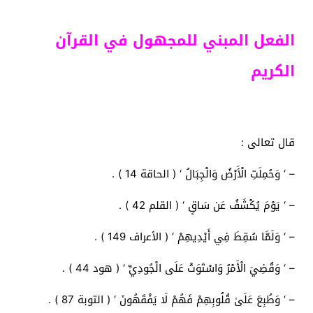
الفعل المبني للمجهول في القرآن
الكريم
قال تعالى :
– ‘ وَحُمِلَتِ الْأَرْضُ وَالْجِبَالُ ‘ ( الحاقة 14 ) .
– ‘ يَوْمَ يُكْشَفُ عَن سَاقٍ ‘ ( القلم 42 ) .
– ‘ وَلَمَّا سُقِطَ فِي أَيْدِيهِمْ ‘ ( الأعراف 149 ) .
– ‘ وَقُضِيَ الْأَمْرُ وَاسْتَوَتْ عَلَى الْجُودِيِّ ‘ ( هود 44 ) .
– ‘ وَطُبِعَ عَلَىٰ قُلُوبِهِمْ فَهُمْ لَا يَفْقَهُونَ ‘ ( التوبة 87 ) .