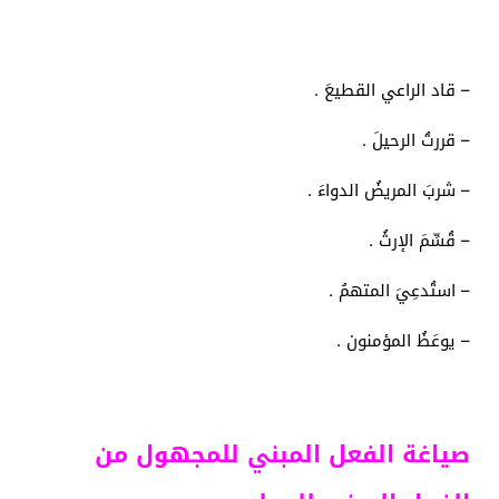
– قاد الراعي القطيعَ .
– قررتُ الرحيلَ .
– شربَ المريضُ الدواءَ .
– قُسِّمَ الإرثُ .
– استُدعِيَ المتهمُ .
– يوعَظُ المؤمنون .
صياغة الفعل المبني للمجهول من