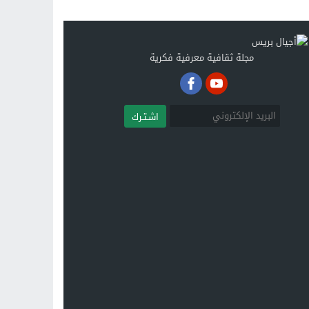
مجلة ثقافية معرفية فكرية
اشـتـرك