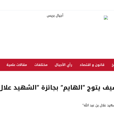
خ
قانون و اقتصاد
رأي الأجيال
مختلفات
مقالات علمية
ف يتوج “الهايم” بجائزة “الشهيد علال ب