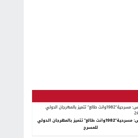
فاس: مسرحية”1982وانت طالع” تتميز بالمهرجان الدولي
للمسرح