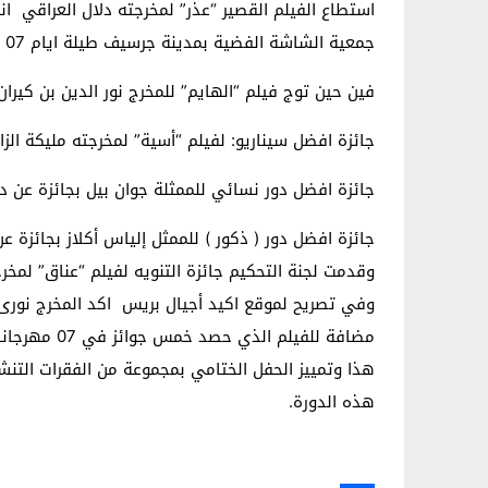
استطاع الفيلم القصير “عذر” لمخرجته دلال العراقي ا
جمعية الشاشة الفضية بمدينة جرسيف طيلة ايام 07 و 08 و 09 أبريل 2018.
فين حين توج فيلم “الهايم” للمخرج نور الدين بن كيران 
جائزة افضل سيناريو: لفيلم “أسية” لمخرجته مليكة الزا
جائزة افضل دور نسائي للممثلة جوان بيل بجائزة عن د
جائزة افضل دور ( ذكور ) للممثل إلياس أكلاز بجائزة 
وقدمت لجنة التحكيم جائزة التنويه لفيلم “عناق” لمخر
وفي تصريح لموقع اكيد أجيال بريس اكد المخرج نورى ال
مضافة للفيلم الذي حصد خمس جوائز في 07 مهرجانات. وهذا التتويج حسب دات المصرح له اكثر من ذلالة حيث ان فيلم الهايم قد تم تصويره باقليمي تازة وجرسيف ونواحيهما.
هذا وتمييز الحفل الختامي بمجموعة من الفقرات التنش
هذه الدورة.