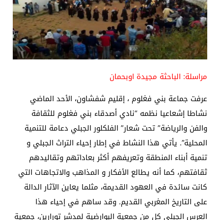
مراسلة: الباحثة مجيدة اوبحمان
عرفت جماعة بني فغلوم ، إقليم شفشاون، الأحد الماضي
نشاطا إشعاعيا نظمه “نادي أصدقاء بني فغلوم للثقافة
والفن والرياضة” تحت شعار” الفلكلور الجبلي دعامة للتنمية
المحلية”. يأتي هذا النشاط في إطار إحياء التراث الجبلي و
تنمية أبناء المنطقة وتعريفهم أكثر بعاداتهم وتقاليدهم
ثقافتهم، كما أنه يطالع الأفكار و المذاهب والاتجاهات التي
كانت سائدة في العهود القديمة، مثلما يعاين الآثار الدالة
على التاريخ المغربي القديم. وقد ساهم في إحياء هذا
العرس الجبلي كل من جمعية البوارضية لمدشر تورارين، جمعية