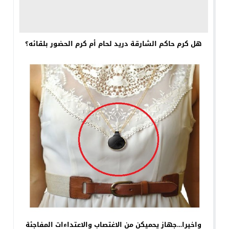
هل كرم حاكم الشارقة دريد لحام أم كرم الحضور بلقائه؟
واخيرا…جهاز يحميكن من الاغتصاب والاعتداءات المفاجئة