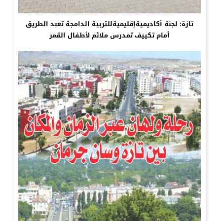
تازة: لجنة أكاديميةإقليميةللتربية الدامجة تعبد الطريق
أمام تكييف تمدرس ملائم لأطفال القمر