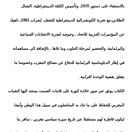
بالاستفتاء على دستور 1970، وتأسيس الكتلة الديمقراطية، النضال
الطلابي،مع تجربة الك
ونفدرالية الديمقراطية للشغل، إضراب 1981، ناهيك
عن المؤتمرات الحزبية للاتحاد ، وخوضه لتجربة الانتخابات الجماعية
والبرلمانية، والتحضير لمرحلة التناوب وما تلاها ، بالإضافة الى مساهماته
في إطار الدبلوماسية البرلمانية للدفاع عن مصالح المغرب وخصوصا ما
يتعلق بقضية الوحدة الترابية.
الكتاب يوثق عبر صور خالدة لثورة على قامات الصمت يستند اليها الشباب
المغربي للحفاظ على ما جاد به المناضلون في سبيل هذا الوطن وأيضا
ليكون قاطرة لهم مستقبلا عبر تاريخ سيرة سياسي مغربي ، سافر بنا