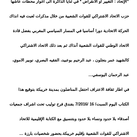
“الإتحاد : التغيير أو الانقراض * في ثنايا الذاكرة الى أغوار محطات عاشها
حزب الاتحاد الاشتراكي للقوات الشعبية من خلال مذكرات لعبت فيه انذاك
الحركة الاتحادية دورا أساسيا في المسار السياسي المغربي بفضل قادة
الاتحاد الوطني للقوات الشعبية أنذاك ثم بعد ذلك الاتحاد الاشتراكي
كالشهيد عمر بنجلون ، عبد الرحيم بوعبيد، الفقيه البصري، نوبير الاموي،
عبد الرحمان اليوسفي…
في اطار ثقافة الاعتراف احتفل المناضلون بمدينة خريبكة بتوقيع هذا
الكتاب اليوم السبت/ 16 /7/2016 بفندق فرح توليب تحت اشراف جمعيات
أصدقاء بلا حدود ونساء بلا حدود وبتنسيق مع الكتابة الإقليمية للاتحاد
الاشتراكي للقوات الشعبية بإقليم خريبكة.بحضور شخصيات بارزة …