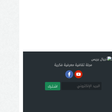
مجلة ثقافية معرفية فكرية
اشـتـرك