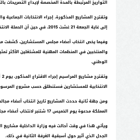
التواريخ المرتبطة بالمدة المخصصة لإيداع التصريحات بالتر
إلى غاية الجمعة 21 غشت 2015، في حين أن الحملة الانتخابية ستنطلق السبت 22 غشت إلى غاية يوم الخميس 3 شتنبر 2015.
وفيما يخص انتخاب أعضاء مجلس المستشارين، كشفت مراسيم
والمنتخبين في المنظمات المهنية للمشتغلين الأكثر تمث
الوطني.
الانتخابية للمستشارين فستنطلق حسب مشروع المرسوم يوم الجمعة 25 شتنبر لتنته
ومن جهة ثانية حددت المشاريع تاريخ انتخاب أعضاء مجالس
المملكة مدعوة يوم الخميس 17 شتنبر لانتخاب أعضاء مجالس العمالات والأقاليم التابعة لها الجماعات المنتخبين فيها.
ويأتي هذا في وقت أحالت فيه وزارة الداخلية مشاريع الق
الجدل الذي أثير حول أسبقية الغرفة الثانية في ذلك.