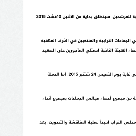
وتقترح المشاريع المذكورة، إجراء الانتخابات الجماعية والجهوية في يوم الجمعة 4 شتنبر 2015، موضحة أن إيداع الترشيحات بالنسبة للمرشحين، سينطلق بداية من الاثنين 10غشت 2015
الجماعات الترابية والمنتخبين في الغرف المهنية
اء الهيئة الناخبة لممثلي المأجورين على الصعيد
وتقترح مشاريع المراسيم إجراء الاقتراع المذكور، يوم 2 أكتوبر 2015، بينما إيداع التصريحات بالترشيح ينطلق يوم الأحد 20 شتنبر إلى غاية يوم الخميس 24 شتنبر 2015، أما الحملة
فة من مجموع أعضاء مجالس الجماعات بمجموع أنحاء
 مجلس النواب لمبدأ عملية المناقشة والتصويت، بعد