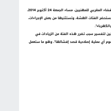
اعترف الحبيب الشوباني، الوزير المكلف بالعلاقات مع البرلمان والمجتمع المدني، في الجلسة الافتتاحية للمؤتمر الجهوي الثالث للفضاء المغربي للمهنيين، مساء الجمعة 24 أكتوبر 2014،
تستحضر الفئات الهشة، وتستثنيها من بعض الإجراءات،
ين لتفسير سبب تضرر هذه الفئة من الزيادات في
ع خصوم أي عملية إصلاحية قصد إفشالها"، وهو ما ستعمل