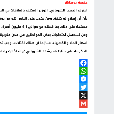
حفصة بوطاهر
بأن أي إصلاح له كلفة، ومن يكذب على الناس هو من يوه
مستدلا على ذلك، بما فعلته مع حوالي 4,1 مليون أسرة، بخصوص عقد البرنامج مع الذي وقعته الحكومة مع المكتب الوطني الماء والكهرباء".
وعن تسجسل احتجاجات بعض المواطنين في مدن مغربية، بس
أسعار الماء والكهرباء، فـــــ"إما أن هناك اختلالات وج
الحكومة على متابعته، يشدد الشوباني "واتخاذ الإجراءات 
Facebook
WhatsApp
Messenger
Twitter
X
Gmail