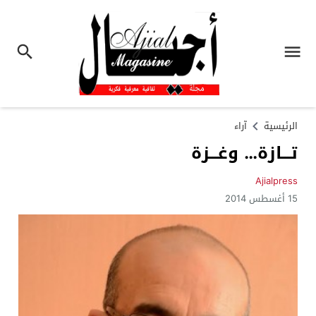
الرئيسية
آراء
تـــازة… وغـــزة
Ajialpress
15 أغسطس 2014