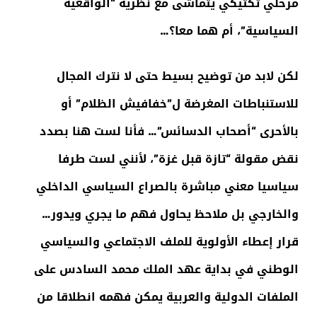
مرحلي تكتيكي يتماشى مع نظرية “الواقعية
السياسية”، أم هما معا؟…
لكن لابد من توضيح بسيط حتى لا نترك المجال
للاستنباطات المغرضة ل”خفافيش الظلام” أو
بالأحرى “أصحاب الدسائس”… فأنا لست هنا بصدد
نقض مقولة “تازة قبل غزة”، لأنني لست طرفا
سياسيا معني مباشرة بالصراع السياسي الداخلي
والخارجي بل ملاحظ يحاول فهم ما يجري ويدور…
قرار إعطاء الأولوية للملف الاجتماعي والسياسي
الوطني في بداية عهد الملك محمد السادس على
الملفات الدولية والعربية يمكن فهمه انطلاقا من