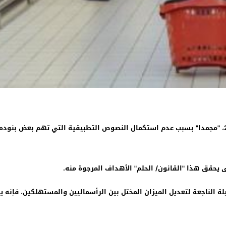
مايزال قانون حماية المستهلك، الذي أعلن عنه سنة 2011، "مجمدا" بسبب عدم استكمال النصوص التطبيقية
 يحقق هذا "القانون/ الحلم" الأهداف المرجوة منه.
القانون المرقم تحت 31-08، كونه الوسيلة الناجعة لتعديل الميزان المختل بين الرأسماليين وا