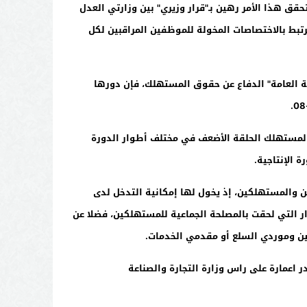
قق هذا الأمر رهين بـ"قرار وزيري" بين وزارتي العدل
رتبط بالاختصاصات المخولة للموظفين المراقبين لكل
 العامة" الدفاع عن حقوق المستهلك، فإن دورها
المستهلك الحلقة الأضعف في مختلف أطوار الدورة
 الإنتاجية.
ون 31 -08، إعادة التوزان في العلاقة بين المنتجين والمستهلكين، إذ يخول لها إمكانية التدخل لدى
رار التي لحقت بالمصلحة الجماعية للمستهلكين، فضلا عن
بد القادر اعمارة على راس وزارة التجارة والصناعة