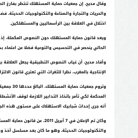
وقال مديح، إن جمعيات حماية المستهلك تنتظر بفارغ الصب
والحريات والتجارة والصناعة والتكنولوجيات الحديثة، فض
اختلال في العلاقة بين الرأسماليين والمستهلكين.
ويعد قانون حماية المستهلك دون النصوص المكملة، إذ 
الحالي ينحصر في التحسيس والتوعية فضلا عن اعتماد بدائل ل
وأفاد مديح، أن غياب النصوص التطبيقية يجعل العلاقة
الإنتاجية بالمغرب، نظرا للثغرات التي تعتري قانون الالت
المحكمة لكي تأمر باتخاذ التدابير اللازمة لوقف الأنشط
أنه جرى إحداث شبابيك الاستهلاك على مستوى هذه الجمعيات والتي تمكنت من معالجة أكثر من 0
وكان تم الإعلان في 7 أبريل 
والتكنولوجيات الحديثة، وهو ما كان بعد مسلسل أخذ ورد دام ز