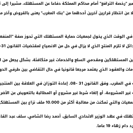
ر "رخصة الترافع" أمام محاكم المملكة دفاعا عن المستهلك، مشيرا إلى تح
لا عن انتظار قرارين آخرين أحدهما من "بنك المغرب" يعنى بالقروض وآخر م
في الوقت الذي يخول لجمعيات حماية المستهلك التي تحوز صفة "المنفعة
ا تلزم المنتج الذي لا يزال في حل من الانصياع لمقتضيات القانون 31-08.
 بين المستهلكين ومقدمي السلع والخدمات غير متكافئة، بشكل يجعل من 
زامات والعقود الذي يعتمد مرجعا قانونيا في حال التقاضي بين طرفي الدورة
وتروم جمعيات حماية المستهلك، البالغ عددها 30 جمعية في المغرب، وفق القان
ة غير المشروعة، أو إلغاء شرط غير مشروع أو المطالبة بالتعويض عن الأض
10.00 ملف نزاع بين المستهلكين وموردي السلع أو مقدمي الخدمات.
2011، عن قانون حماية المستهلك في عهد الوزير الاتحادي السابق، أحمد رضا الشامي، سلف ع
هاء 19 عاما.