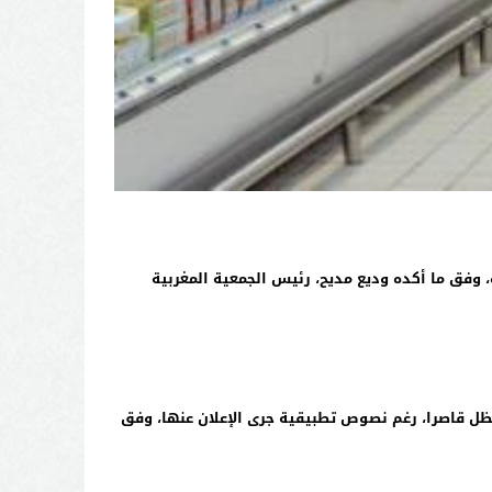
 التي تهم بعض بنوده، وفق ما أكده وديع مديح، رئيس الجمعية المغربية
لمستهلكين، فإنه يظل قاصرا، رغم نصوص تطبيقية جرى الإعلان عنها، وفق