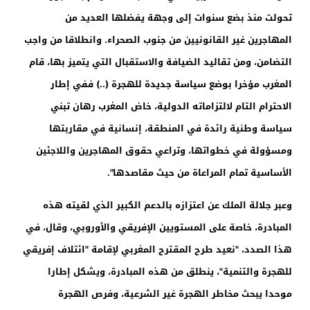
تحولت منذ بضع سنوات إلى وجهة يفضلها العديد من
المهاجرين غير القانونيين من جنوب الصحراء. وانطلاقا من واجب
التضامن، ومن تقاليد الضيافة والاستقبال التي يتميز بها، قام
المغرب مؤخرا بوضع سياسة جديدة للهجرة (..) ففي إطار
الاحترام التام لالتزاماته الدولية، خاض المغرب رهان تبني
سياسة وطنية رائدة في المنطقة، إنسانية في مقاربتها
ومسؤولة في خطواتها، وتراعي حقوق المهاجرين واللاجئين
الأساسية تمام المراعاة من حيث مقاصدها".
وعبر جلالة الملك عن اعتزازه بالدعم الكبير الذي لقيته هذه
المبادرة، خاصة على المستويين الإفريقي والأوروبي، وقال، في
هذا الصدد، "نعيد طرح المقترح المغربي لإقامة "ائتلاف إفريقي
للهجرة والتنمية"، ينطلق من هذه المبادرة، ويشكل إطارا
موحدا يبحث مخاطر الهجرة غير الشرعية، وفرص الهجرة