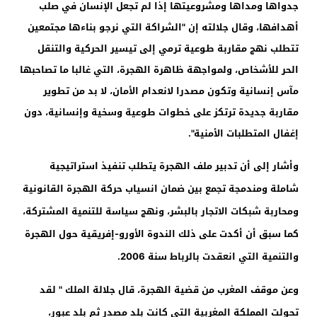
جدواها ومداها ومشروعيتها إذا لم تجعل الإنسان في صلب
أهدافها، وقال جلالته إن "الشراكة التي نرجو بناءها مجتمعين
تتطلب نهج مقاربة طوعية ترمي إلى تيسير الحركية والتنقل
الحر للأشخاص، ولمواجهة ظاهرة الهجرة، التي غالبا ما تصاحبها
مآس إنسانية وتكون مصدرا لانعدام الأمان، لا بد من تطوير
مقاربة جديدة ترتكز على خطوات طوعية وسخية وإنسانية، دون
إغفال المتطلبات الأمنية".
وأشار إلى أن تدبير ملف الهجرة يتطلب تنفيذ استراتيجية
شاملة ومندمجة تجمع بين ضمان انسياب حركة الهجرة القانونية
ومحاربة شبكات الاتجار بالبشر، ونهج سياسة للتنمية المشتركة،
كما سبق أن أكدت على ذلك الندوة الأورو-إفريقية حول الهجرة
والتنمية التي انعقدت بالرباط سنة 2006.
وعن موقف المغرب من قضية الهجرة، قال جلالة الملك " لقد
تحولت المملكة المغربية التي كانت بلد مصدر ثم بلد عبور،