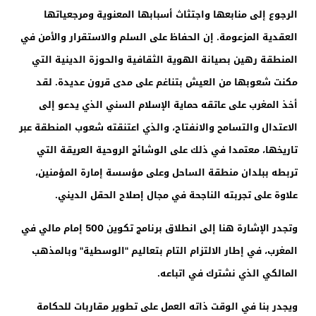
الرجوع إلى منابعها واجتثاث أسبابها المعنوية ومرجعياتها
العقدية المزعومة. إن الحفاظ على السلم والاستقرار والأمن في
المنطقة رهين بصيانة الهوية الثقافية والحوزة الدينية التي
مكنت شعوبها من العيش بتناغم على مدى قرون عديدة. لقد
أخذ المغرب على عاتقه حماية الإسلام السني الذي يدعو إلى
الاعتدال والتسامح والانفتاح، والذي اعتنقته شعوب المنطقة عبر
تاريخها، معتمدا في ذلك على الوشائج الروحية العريقة التي
تربطه ببلدان منطقة الساحل وعلى مؤسسة إمارة المؤمنين،
علاوة على تجربته الناجحة في مجال إصلاح الحقل الديني.
وتجدر الإشارة هنا إلى انطلاق برنامج تكوين 500 إمام مالي في
المغرب، في إطار الالتزام التام بتعاليم "الوسطية" وبالمذهب
المالكي الذي نشترك في اتباعه.
ويجدر بنا في الوقت ذاته العمل على تطوير مقاربات للحكامة