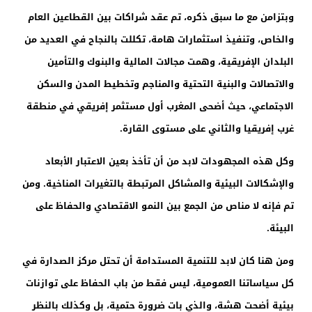
وبتزامن مع ما سبق ذكره، تم عقد شراكات بين القطاعين العام
والخاص، وتنفيذ استثمارات هامة، تكللت بالنجاح في العديد من
البلدان الإفريقية، وهمت مجالات المالية والبنوك والتأمين
والاتصالات والبنية التحتية والمناجم وتخطيط المدن والسكن
الاجتماعي، حيث أضحى المغرب أول مستثمر إفريقي في منطقة
غرب إفريقيا والثاني على مستوى القارة.
وكل هذه المجهودات لابد من أن تأخذ بعين الاعتبار الأبعاد
والإشكالات البيئية والمشاكل المرتبطة بالتغيرات المناخية. ومن
تم فإنه لا مناص من الجمع بين النمو الاقتصادي والحفاظ على
البيئة.
ومن هنا كان لابد للتنمية المستدامة أن تحتل مركز الصدارة في
كل سياساتنا العمومية، ليس فقط من باب الحفاظ على توازنات
بيئية أضحت هشة، والذي بات ضرورة حتمية، بل وكذلك بالنظر