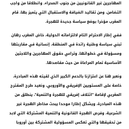
المهاجرين غير القانونيين من جنوب الصحراء. وانطلاقا من واجب
التضامن، ومن تقاليد الضيافة والاستقبال التي يتميز بها، قام
المغرب مؤخرا بوضع سياسة جديدة للهجرة.
ففي إطار الاحترام التام لالتزاماته الدولية، خاض المغرب رهان
تبني سياسة وطنية رائدة في المنطقة، إنسانية في مقاربتها
ومسؤولة في خطواتها، وتراعي حقوق المهاجرين واللاجئين
الأساسية تمام المراعاة من حيث مقاصدها.
ونعبر هنا عن اعتزازنا بالدعم الكبير الذي لقيته هذه المبادرة،
خاصة على المستويين الإفريقي والأوروبي، ونعيد طرح المقترح
المغربي لإقامة "ائتلاف إفريقي للهجرة والتنمية"، ينطلق من
هذه المبادرة، ويشكل إطارا موحدا يبحث مخاطر الهجرة غير
الشرعية، وفرص الهجرة القانونية والتنمية المشتركة التي لابد
من تحقيقها والتي تعكس المسؤولية المشتركة بين أوروبا