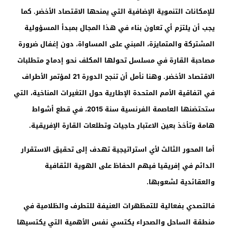
للإمكانات التنموية الإضافية التي يمنحها الاقتصاد الأخضر. كما
يجب أن يلتزم أي تعاون بناء في هذا المجال بمبدأ المسؤولية
المشتركة والمتمايزة، المبني على المساواة، دون إغفال ضرورة
مصاحبة القارة في مسلسل تحولها المكلف نحو إدماج متطلبات
الاقتصاد الأخضر. وهنا نأمل أن تنجح الدورة 21 لمؤتمر الأطراف
في اتفاقية الأمم المتحدة الإطارية حول التغيرات المناخية، التي
ستحتضنها العاصمة الفرنسية سنة 2015، في قطع أشواط
هامة وتأخذ بعين الاعتبار حاجيات وتطلعات القارة الإفريقية.
أما المحور الثالث لأي استراتيجية تهدف إلى تحقيق الاستقرار
الدائم في إفريقيا فيهم الحفاظ على الهوية الثقافية
والعقائدية لشعوبها.
فالتصدي بفعالية للتمظهرات العنيفة للتطرف والظلامية في
منطقة الساحل والصحراء يكتسي نفس الأهمية التي يكتسيها