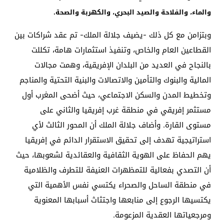
والماء، والفلاحة والصيد البحري، والكهربة والصحة.
وبتزامن مع كل ذلك -يضيف جلالة الملك- تم عقد شراكات بين
القطاعين العام والخاص، وتنفيذ استثمارات هامة، تكللت
بالنجاح في العديد من البلدان الإفريقية، وهمت مجالات
المالية والبنوك والتأمين والاتصالات والبنية التحتية والمناجم
وتخطيط المدن والسكن الاجتماعي، حيث أضحى المغرب أول
مستثمر إفريقي في منطقة غرب إفريقيا والثاني على
مستوى القارة. وأضاف جلالة الملك أن المحور الثالث لأي
استراتيجية تهدف إلى تحقيق الاستقرار الدائم في إفريقيا
يهم الحفاظ على الهوية الثقافية والعقائدية لشعوبها، حيث
أن التصدي بفعالية للتمظهرات العنيفة للتطرف والظلامية
في منطقة الساحل والصحراء يكتسي نفس الأهمية التي
يكتسيها الرجوع إلى منابعها واجتثاث أسبابها المعنوية
ومرجعياتها العقدية المزعومة.