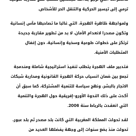
ترمي إلى تيسير الحركية والتنقل الحر للأشخاص.
ولمواجهة ظاهرة الهجرة، التي غالبا ما تصاحبها مآس إنسانية
وتكون مصدرا لانعدام الأمان، لا بد من تطوير مقاربة جديدة
ترتكز على خطوات طوعية وسخية وإنسانية، دون إغفال
المتطلبات الأمنية.
فتدبير ملف الهجرة يتطلب تنفيذ استراتيجية شاملة ومندمجة
تجمع بين ضمان انسياب حركة الهجرة القانونية ومحاربة شبكات
الاتجار بالبشر، ونهج سياسة للتنمية المشتركة، كما سبق أن
أكدت على ذلك الندوة الأورو-إفريقية حول الهجرة والتنمية
التي انعقدت بالرباط سنة 2006.
لقد تحولت المملكة المغربية التي كانت بلد مصدر ثم بلد عبور،
تحولت منذ بضع سنوات إلى وجهة يفضلها العديد من