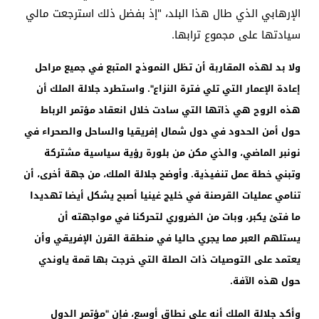
الإرهابي الذي طال هذا البلد، "إذ بفضل ذلك استرجعت مالي
سيادتها على مجموع ترابها.
ولا بد لهذه المقاربة أن تظل النموذج المتبع في جميع مراحل
إعادة الإعمار التي تلي فترة النزاع". واستطرد جلالة الملك أن
هذه الروح هي ذاتها التي سادت خلال انعقاد مؤتمر الرباط
حول أمن الحدود في دول شمال إفريقيا والساحل والصحراء في
نونبر الماضي، والذي مكن من بلورة رؤية سياسية مشتركة
وتبني خطة عمل تنفيذية. وأوضح جلالة الملك، من جهة أخرى، أن
تنامي عمليات القرصنة في خليج غينيا أصبح يشكل أيضا تهديدا
ما فتئ يكبر، وبات من الضروري لتحركنا في مواجهته أن
يستلهم العبر مما يجري حاليا في منطقة القرن الإفريقي وأن
يعتمد على التوصيات ذات الصلة التي خرجت بها قمة ياوندي
حول هذه الآفة.
وأكد جلالة الملك أنه على نطاق أوسع، فإن "مؤتمر الدول