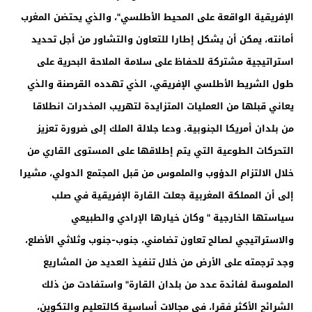
الإفريقية الواقعة على المحيط الأطلسي"، والذي يحتضن المغرب
أمانته، يمكن أن يشكل إطارا للتعاون والتشاور من أجل تحديد
استراتيجية مشتركة للحفاظ على سلامة الملاحة البحرية على
طول الشريط الأطلسي الإفريقي، الذي تهدده القرصنة والذي
يعاني قبلها من العمليات المتزايدة لتهريب المخدرات انطلاقا
من بلدان أمريكا الجنوبية. ودعا جلالة الملك إلى ضرورة تعزيز
التحركات الطوعية التي يتم إطلاقها على المستوى القاري من
خلال الالتزام الدؤوب والملموس من قبل المجتمع الدولي، مشيرا
إلى أن المملكة المغربية جعلت القارة الإفريقية في صلب
سياستها الخارجية " وكان خيارها الإرادي والطبيعي
والاستراتيجي لصالح تعاون تضامني، جنوب-جنوب وثلاثي الأضلع،
وجد ترجمته على الأرض من خلال تنفيذ العديد من المشاريع
الملموسة لفائدة عدد من بلدان القارة" واستفادت من ذلك
الشرائح الأكثر فقرا، في مجالات أساسية كالتعليم والتكوين،