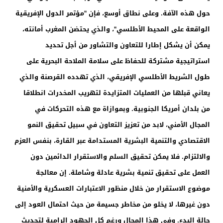
حول هذه الآفة. وعلى نطاق أوسع، فإن "مؤتمر الدول الإفريقية
الواقعة على المحيط الأطلسي"، والذي يحتضن المغرب أمانته،
يمكن أن يشكل إطارا للتعاون والتشاور من أجل تحديد
استراتيجية مشتركة للحفاظ على سلامة الملاحة البحرية على
طول الشريط الأطلسي الإفريقي، الذي تهدده القرصنة والذي
يعاني قبلها من العمليات المتزايدة لتهريب المخدرات انطلاقا
من بلدان أمريكا الجنوبية. وبموازاة مع هذه التحركات في
المجال الأمني، لابد من تعزيز التعاون في سبيل تحقيق النمو
الاقتصادي والتنمية البشرية المستدامة عبر القارة، بنفس العزم
والالتزام. فلا يمكن تحقيق السلم والاستقرار الدائمين دون
العمل على تحقيق تنمية بشرية عادلة وشاملة. إن معالجة
موضوع الاستقرار من خلال منظور الاعتبارات العسكرية والأمنية
دون غيرها، لا يخلو من مخاطر جسيمة من حيث احتمال العود إلى
حالة البدء. وفي هذا المجال ورغم كل الجهود الرامية لتحديث