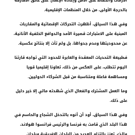
الأزمات والحفاظ على الأمن وإعادة الإعمار، على عاتق الأفارقة
بالدرجة الأولى، من خلال المنظمات الإقليمية.
وفي هذا السياق، أظهرت التحركات الإقصائية والمقاربات
المبنية على الاعتبارات قصيرة الأمد والدوافع الخلفية الأنانية،
عن محدوديتها وعدم جدواها، بل ولم تأت إلا بنتائج عكسية.
فطبيعة التحديات المعقدة والعابرة للحدود التي تواجه قارتنا
اليوم تتطلب، على العكس من ذلك، تعاونا إقليميا قويا
ومساهمة فاعلة ومتناسبة من قبل الشركاء الدوليين.
وما العمل المشترك والفعال الذي شهدته مالي إلا خير دليل
على ذلك.
وفي هذا السياق، أود أن أنوه بالتدخل الشجاع والحاسم في
هذا البلد الذي قامت به فرنسا والرئيس فرانسوا هولاند،
والذي تعزز بالتزام العديد من البلدان الإفريقية وبلدان