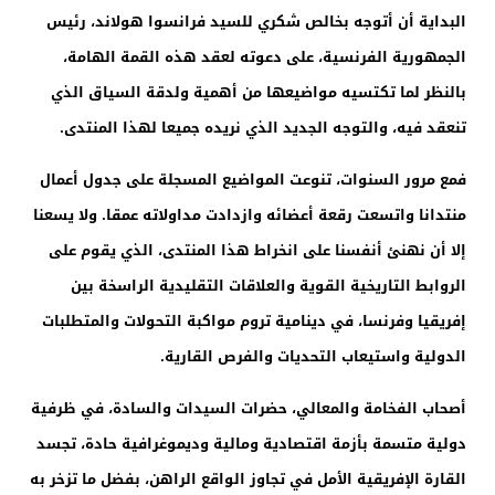
البداية أن أتوجه بخالص شكري للسيد فرانسوا هولاند، رئيس
الجمهورية الفرنسية، على دعوته لعقد هذه القمة الهامة،
بالنظر لما تكتسيه مواضيعها من أهمية ولدقة السياق الذي
تنعقد فيه، والتوجه الجديد الذي نريده جميعا لهذا المنتدى.
فمع مرور السنوات، تنوعت المواضيع المسجلة على جدول أعمال
منتدانا واتسعت رقعة أعضائه وازدادت مداولاته عمقا. ولا يسعنا
إلا أن نهنئ أنفسنا على انخراط هذا المنتدى، الذي يقوم على
الروابط التاريخية القوية والعلاقات التقليدية الراسخة بين
إفريقيا وفرنسا، في دينامية تروم مواكبة التحولات والمتطلبات
الدولية واستيعاب التحديات والفرص القارية.
أصحاب الفخامة والمعالي، حضرات السيدات والسادة، في ظرفية
دولية متسمة بأزمة اقتصادية ومالية وديموغرافية حادة، تجسد
القارة الإفريقية الأمل في تجاوز الواقع الراهن، بفضل ما تزخر به