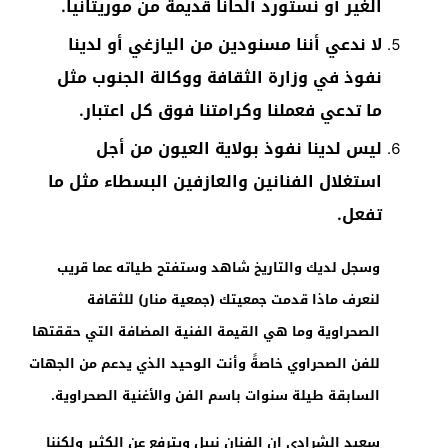
الغير أو نستورد ألحانا قديمة من موريتانيا.
لا ندعي أننا مسنودين من اليازغي أو لدينا
نفوذ في وزارة الثقافة ووكالة الجنوب مثل
ما تدعي فعملنا وكرامتنا فوق كل اعتبار.
ليس لدينا نفوذ بولاية العيون من أجل
استغلال الفنانين والعازفين البسطاء مثل ما
تفعل.
وسجل لديك والتاريخ شاهد وستفتح طياته عما قريب
لنعرف ماذا قدمت جمعيتك (جمعية منار) للثقافة
الصحراوية وما هي القيمة الفنية المضافة التي حققتها
للفن الصحراوي خاصةً وأنت الوحيد الذي يدعم من الجهات
السابقة طيلة سنوات باسم الفن والأغنية الصحراوية.
سعيد الشرادي إن الفنان نبيل ويترفع عن الكثير ولكننا