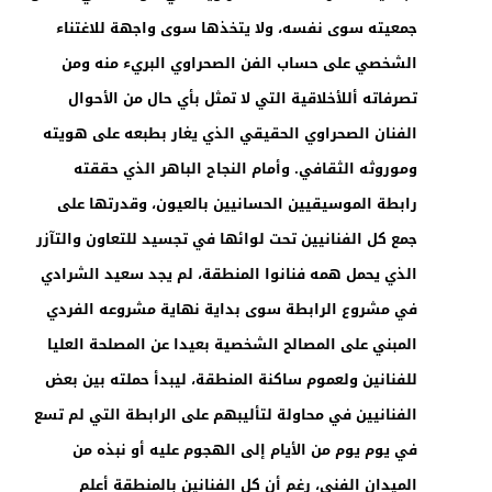
جمعيته سوى نفسه، ولا يتخذها سوى واجهة للاغتناء
الشخصي على حساب الفن الصحراوي البريء منه ومن
تصرفاته أللأخلاقية التي لا تمثل بأي حال من الأحوال
الفنان الصحراوي الحقيقي الذي يغار بطبعه على هويته
وموروثه الثقافي. وأمام النجاح الباهر الذي حققته
رابطة الموسيقيين الحسانيين بالعيون، وقدرتها على
جمع كل الفنانيين تحت لوائها في تجسيد للتعاون والتآزر
الذي يحمل همه فنانوا المنطقة، لم يجد سعيد الشرادي
في مشروع الرابطة سوى بداية نهاية مشروعه الفردي
المبني على المصالح الشخصية بعيدا عن المصلحة العليا
للفنانين ولعموم ساكنة المنطقة، ليبدأ حملته بين بعض
الفنانيين في محاولة لتأليبهم على الرابطة التي لم تسع
في يوم يوم من الأيام إلى الهجوم عليه أو نبذه من
الميدان الفني، رغم أن كل الفنانين بالمنطقة أعلم