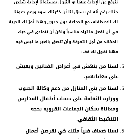
نترفع عن الإجابة عنها أو النزول بمستوانا لإجابة شخص
مثلك رغم أنه لم يسبق لنا أن ذكرناك سوء ورغم دعوتنا
لك للاصطفاف مع الجماعة دون جدوى وهذا أمرٌ لك الحرية
في أن تفعل ما تراه مناسباً ولكن أن تتمادى في حبك
المكائد من أجل التفرقة وأن تلصق بالغير ما ليس فيه
فهنا نقول لك قف:
لسنا من ينهش في أعراض الفنانين ويعيش
على معاناتهم.
لسنا من بني المنازل من دعم وكالة الجنوب
ووزارة الثقافة على حساب أطفال المدارس
ومعاناة سكان الجماعات القروية بحجة
التنشيط الثقافي.
لسنا ضعاف فنياً مثلك كي نقرصن أعمال