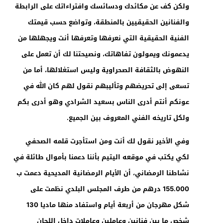
ولكن كف عن مكائدك ودسائسك وافتراءاتك على الرابطة
والفنانين الحقيقيين بالمنطقة، وتواضع حسب قيمتك
الفنية الحقيقية التي نعرفها وتعرفها أنت ويجهلها من
يدعمونك ويمولون تفاهاتك، ونصيحتنا لك أن تعمل على
النهوض بالثقافة الصحراوية وليس استغلالها، أما من
تسعى إلى تحريضهم وتأليبهم نقول لهم كان الله في
عونكم أنتم أدرى الناس بسعيد الشرادي وهو أدرى بكم
ولكل تاريخه الفني المعروف بين الجميع.
وفي الأخير نقول لك أنت ومن استأجرت قلمه الصحفي
لكي يكتب في موقعه اليتيم بأننا دعمنا بأموال طائلة في
نشاطنا الرمضاني، أن الأيام الرمضانية المديحية دعمت ب
155.000 درهم من طرف المجلس البلدي نظمت على
شكل مهرجان من أربعة أيام واستفاد منها ماديا
130
شخص ما بين فنانين وعاملين وعاملات داخل اللجان