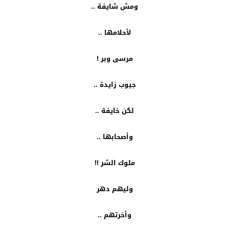
ومش شايفة ..
لأحلامها ..
مرسى وبر !
جيوب زايدة ..
لكن خايفة ..
وأصحابها ..
ملوك الشر !!
وليهم دهر
وأخرتهم ..