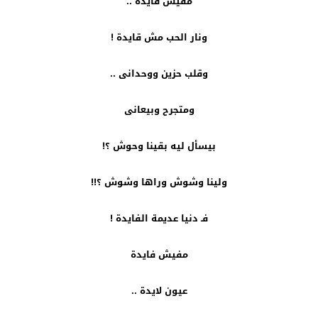
مفيش فايدة ..
ونار الحب مش قايدة !
وقلب حزين ووحدانى ..
ومتجرح وبيعانى
بيسأل ليه بقينا وحوش ؟!
ولينا وشوش وراها وشوش ؟!!
فـ دنيا عديمة الفايدة !
مفيش فايدة
عيون لايدة ..