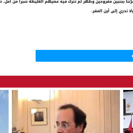
سِرّتنا بجنبين مقروحين وظهر لم تترك فيه عصيهم الغليظة شبرا من أمل. ن
ولا ندري إلى أين المفر.