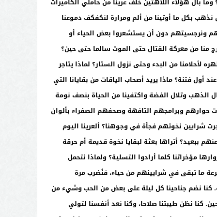
ما بال هؤلاء اللاهثين خلف عرينا من حاملي الكاميرات
نذهب بكل ما أوتينا من ألم ومرارة لنكفكف دموعنا
يتهم ونرجسيتهم دون أن يستشعروا بعض الحياء أو
رج منا من معركة القتال حتى الموت سالما حتى حين؟
ه لأحلامنا من البدء وحتى نزول الستار؟ لماذا يتاجر
أول فتنة؟ ماذا يريد أصحاب الياقات من بقايانا التي
ل الذهب وتلال الفضة واكتفينا من الحياة بنصف نومة
احات حوارهم وبرامجهم التافهة وصحفهم الصفراء بألوان
فجرت شرايين نخوتهم فجأة في وجوهنا؟ ألعرينا اليوم
م ببعيد؟ أتراها بعثة لبقايا نخوة قديمة أم حرقة
رها مؤخراتنا كلما أرادوا التسلية؟ ولماذا نتحمل
ة ما تبقى في شرايينهم من حياء، فنُضرب مرة
 كنا نضم جناحينا كل ليلة على بعض من الحب وشيء من
ن. كنا نظن طيبتنا صلاحا، وكنا نعد أنفسنا لتولي