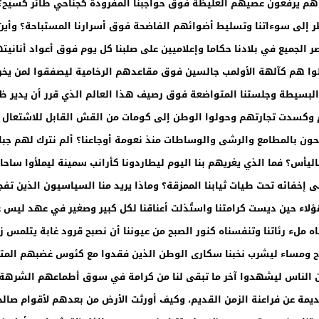
 وهم يرفعون عصيهم الغليظة فوق حواجبنا المفرودة كجناحي طائر كسيح؟ و
ر إلى سوءاتنا وتسليط أضوائهم الفاضحة فوق أسرارنا المستباحة؟ وأين 
 الجميع في بلادنا حكاما وإعلاميين على صلبنا كل يوم فوق أعواد أنان
ليظلوا هم كآلهة الأولمب جالسين فوق مقاعدهم الرخامية ليصفقوا لمن يخ
 البسيطة وجلستنا المتواضعة فوق رصيف هذا العالم الذي قرر أن يدير ظهر
وكسدت تجارتهم وحولوا الوطن إلى كومات من القش القابل للاشتعال عند 
حون بالمطامع والرشى والوساطات منذ نعومة أوجاعنا؟ ألم نترك لهم جبا
باليأس؟ فما الذي يغريهم بنا اليوم ليطاردونا كأرانب سمينة ليملأوا س
 على إخفائه تحت طيات ثيابنا الممزقة؟ وماذا يريد منا السياسيون الذين ت
اء حين ديست كرامتنا واستُذلت أعناقنا لكل كبير وصغير في عهد ليس عنه
 ملء رئاتنا وتنفسناه كنور الصبح من عيوننا أن نصبح قرود غابة يتلمس زوا
ح ومساء ليشرب نخبنا سكارى الوطن الذين فقدوا مع كئوس غضبهم المترع
ين الناس ليشهدوا آخر ما تبقى لنا من كرامة في سوق أطماعهم الشرهة.
ديمة عن فراعنة الزمن القديم، وكيف أورثت الأرض من بعدهم لأقوام صالحي