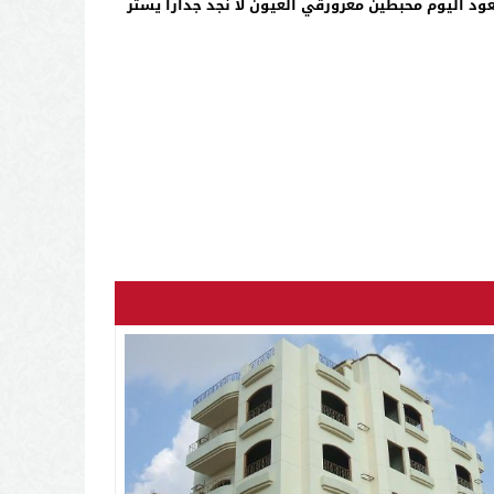
عود اليوم محبطين مغرورقي العيون لا نجد جدارا يستر