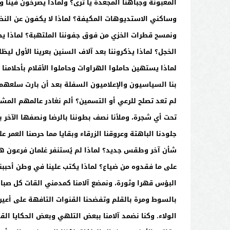
المغبونة وجباهنا المجعدة يا ترى؟ ولماذا يصرخون فينا
وساكني الاستديوهات المكيفة؟ لماذا لا يكفون عن النظ
ونمسح قطرات الخزي من فوق جفوننا الملتهبة؟ لماذا يصر
الخجل؟ لماذا يذكروننا بعد آلاف السنين بعرينا الأول 
لماذا يستهين حاملوا الهراوات وحاملوا الأقلام بأحلامنا
بنا السياسيون والإعلاميون السفلة بعد أن بارت سلعهم 
لم تعد تصلح للرعي أو التسمين؟ ألم نغادر عالمهم المش
تحت أي شجرة، وملأنا نصف بطوننا بالرضا ونصفها الآخر 
جلودنا الباهتة وعروقنا الزرقاء وبقايا مما حرصنا العمر
شأن آخر وطقس جديد؟ لماذا لم يُستنفر غلمان فرعون هؤل
على ما فقدوه من ضياع؟ لماذا يكتب علينا في وطن أحببناه
البؤس قهرا وثورة، ونمضع آلامنا كمدمني القات كل صبا
بالسوط ومرة بالقلم وتفضحنا القنوات التافهة على أع
الولاء. وكنا نضمد آلامنا ببعض التلهي وبعض الحكايا الق