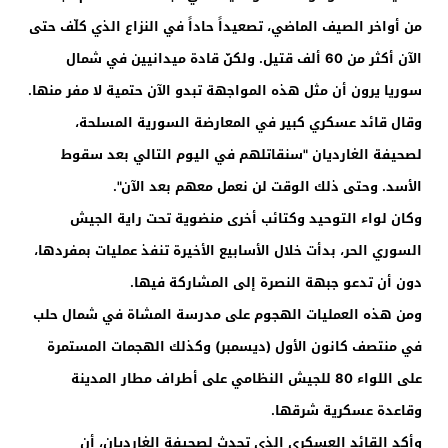
من أواخر الصيف الماضي، تصعيداً حاداً في النزاع الذي كلّف حتى
الآن أكثر من 60 ألف قتيل. ولكنّ قادة ميدانيين في شمال
سوريا يرون أن مثل هذه المواجهة تبدو الآن حتمية لا مفر منها.
وقال قائد عسكري كبير في المعارضة السورية المسلحة،
لصحيفة الغارديان "سنقاتلهم في اليوم التالي بعد سقوط
الأسد. وحتى ذلك الوقت لن نعمل معهم بعد الآن".
وكان لواء التوحيد وكتائب أخرى منضوية تحت راية الجيش
السوري الحر، بدأت خلال الأسابيع الأخيرة تنفذ عمليات بمفردها،
دون أن تدعو جبهة النصرة إلى المشاركة فيها.
ومن هذه العمليات الهجوم على مدرسة المشاة في شمال حلب
في منتصف كانون الأول (ديسمبر) وكذلك الهجمات المستمرة
على اللواء 80 للجيش النظامي على أطراف مطار المدينة
وقاعدة عسكرية شرقها.
وأكد القائد العسكري الذي تحدث لصحيفة الغارديان، أن