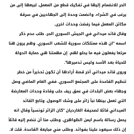
الحر للانضمام إليها في تفكيك قطع من المعمل، لبيعها إلى من
يرغب في الشراء. وانضمت وحدة إلى الجهاديين في سرقة
مكائن المعمل فيما رفضت وحدات اخرى.
وقال قائد ميداني في الجيش السوري الحر، طلب عدم ذكر
اسمه "ان هذه ممتلكات سورية للشعب السوري. وهم يرون هنا
مرتعا يفعلون فيه ما يحلو لهم. إن مهمتنا هي حماية الدولة
للحياة بعد الأسد وليس تدميرها".
وروى قائد ميداني آخر قصة أرادها أن تكون تحذيراً من خطر
تنظيم القاعدة على المجتمع السوري. ففي العام الماضي وصل
وجهاء بعض البلدات في عمق ريف حلب وقادة وحدات المعارضة
التي تعمل بينها نبأ زائر على وشك الوصول. وتابع القائد
الميداني قائلا لصحيفة الغارديان "كان الزائر تونسياً وقال انه
يحمل رسالة باسم ايمن الظواهري. وطلب منا أن ننضم إليه قائلاً
إن ذلك سيعود علينا بفوائد. وطلب مني مبايعة القاعدة. قلت لا.