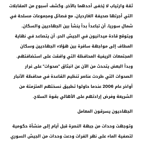
ثقة وارتياب لا يُخفى أحدهما بالآخر. وكشف أسبوع من المقابلات
التي أجرتها صحيفة الغارديان، مع فصائل ومجموعات مسلحة في
شمال سوريا، أن تباعداً بدأ ينشأ بين الجهاديين والسكان.
ويتوقع قادة ميدانيون في الجيش الحر، أن يتصاعد في نهاية
المطاف إلى مواجهة سافرة بين هؤلاء الجهاديين وسكان
المجتمعات الريفية المحافظة التي وافقت على استضافتهم.
وبدأ البعض يتحدث من الآن عن انبثاق "صحوات" على غرار
الصحوات التي طردت عناصر تنظيم القاعدة في محافظة الأنبار
أواخر عام 2006 عندما حاولوا تطبيق نسختهم المتزمتة من
الشريعة وفرض إرادتهم على الأهالي بقوة السلاح.
الجهاديون يسرقون المعامل
وتوجهت وحدات من جبهة النصرة قبل أيام إلى منشأة حكومية
لتصفية الماء على نهر الفرات ودعت وحدات من الجيش السوري