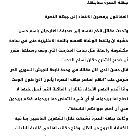
جبهة النصرة حمايتها.
المقاتلون يرفضون الانتماء إلى جبهة النصرة
وتحدث مقاتل قدّم نفسه إلى صحيفة الغارديان باسم حسن
خشية ان يلتقط الوشاة همسه باللغة الانكليزية حتى في ساحة
مكشوفة واسعة مثل ساحة المدرسة التي وقف وسطها، فقرر
أن ضجيج الشارع مكان أسلم للحديث.
قال حسن الذي كان مقاتلا في وحدة تابعة للجيش السوري الحر
شرقي حلب "انهم [عناصر جبهة النصرة] يأتون اليَّ طول الوقت.
وأنا أُقدم اليهم الأعذار، قائلا إن الماكنة التي أعمل عليها لا
تصلح لما يريدونه، أو أي شيء للتملص مما يريدونه. فهم يريدون
مني أن أصنع عبواتهم الناسفة".
وكانت جبهة النصرة تشجعت خلال الشهرين الماضيين بما فيه
الكفاية للخروج من الظل، وفتح مكاتب لها في غالبية البلدات