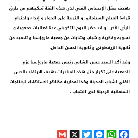
بهدف صقل الإحساس الفني لدى هذه الفئة تمكينهم من طرق
قراءة الفيلم السينمائي و التربية على الحوار و إبداء واحترام
الرأي الأخر… و قد حضر اليوم التكويني عدة فعاليات جمعوية و
نسويه وفكرية و شباب وشابات من جمعية ماروإسبا و تلاميذ من
ثانوية الزرقطوني و ثانوية الحسن الداخل.
وقد أكد السيد حسن الشابي رئيس جمعية ماروإسبا عزم
الجمعية على تكرار مثل هذه المبادرات بهدف الارتقاء بالحس
الفني لشباب المدينة وكذا لمحاربة مظاهر الاستهلاك للإنتاجات
السنمائية الرديئة لدى الشباب .
Gmail
Messenger
Twitter
WhatsApp
X
Facebook