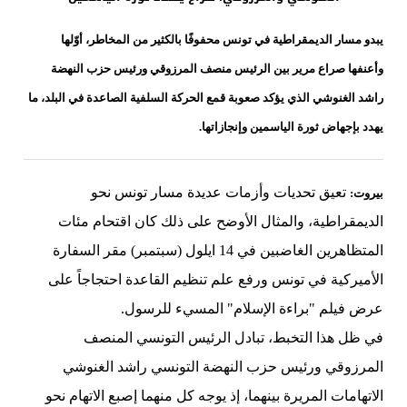
يبدو مسار الديمقراطية في تونس محفوفًا بالكثير من المخاطر، أوّلها
وأعنفها صراع مرير بين الرئيس منصف المرزوقي ورئيس حزب النهضة
راشد الغنوشي الذي يؤكد صعوبة قمع الحركة السلفية الصاعدة في البلد، ما
يهدد بإجهاض ثورة الياسمين وإنجازاتها.
تعيق تحديات وأزمات عديدة مسار تونس نحو
بيروت:
الديمقراطية، والمثال الأوضح على ذلك كان اقتحام مئات
المتظاهرين الغاضبين في 14 ايلول (سبتمبر) مقر السفارة
الأميركية في تونس ورفع علم تنظيم القاعدة احتجاجاً على
عرض فيلم "براءة الإسلام" المسيء للرسول.
في ظل هذا التخبط، تبادل الرئيس التونسي المنصف
المرزوقي ورئيس حزب النهضة التونسي راشد الغنوشي
الاتهامات المريرة بينهما، إذ يوجه كل منهما إصبع الاتهام نحو