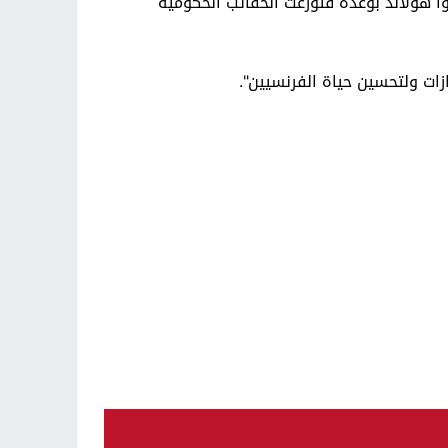
وا هولاند بوعده فتوزعت الحقائب الحكومية
زات ولتحسين حياة الفرنسيين".