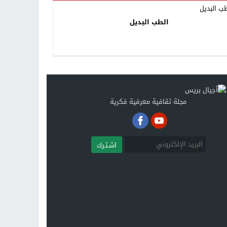
الطب البديل
مجلة ثقافية معرفية فكرية
اشـتـرك