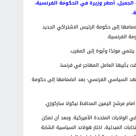
 الجميل، أصغر وزيرة في الحكومة الفرنسية،
.
م، الفرنسية الجنسية المغربية الأصل، نفسها في مقدمة المشهد السياسي الفرنسي٬ بعد انضمامها إلى حكومة الرئيس الاشتراكي الجديد
بـأبيها العامل المهاجر في فرنسا.
وأمضت بلقاسم عشر سنوات من النضال داخل الحزب الاشتراكي وتولت مسؤوليات محلية٬ لتجد نفسها في صدارة المشهد السياسي الفرنسي٬ بعد انضمامها إلى حكومة
في الولايات المتحدة الأميركية. وبعد أن تمكن
ت 11 سنة من تفجير المفاجأة والفوز بالانتخابات المبدئية، اختار هولاند السياسية الشابة