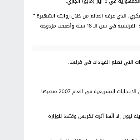
 (مايو) الجاري.
ي، الذي عرفه العالم من خلال روايته الشهيرة "
الخبز الحافي". هاجرت عائلتها بحثًا عن عمل في فرنسا حيث كان والدها يعمل في مشاريع الإنشاءات. نالت نجاة الجنسية الفرنسية في سن الـ 18 سنة وأصبحت مزدوجة
ت التي تصنع القيادات في فرنسا.
وبدأت بلقاسم حياتها السياسية في مدينة ليون حيث حظيت بدعم رئيس بلديتها الاشتراكي جيرار كولومب. وخسرت في الانتخابات التشريعية في العام 2007 منصبها
ليون إلا أنًها آثرت تكريس وقتها للوزارة