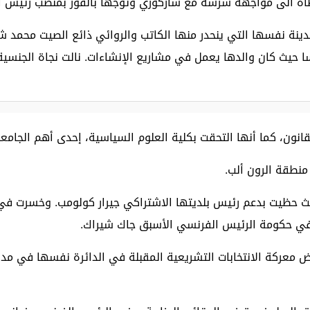
 مواجهة شرسة مع ساركوزي وتوّجها بالفوز بمنصب رئيس الجمهورية في 6 أيار
ة نفسها التي ينحدر منها الكاتب والروائي ذائع الصيت محمد شكر
نون، كما أنها التحقت بكلية العلوم السياسية، إحدى أهم الجامعا
منطقة الرون ألب.
دل في حكومة الرئيس الفرنسي الأسبق جاك شيراك.
معركة الانتخابات التشريعية المقبلة في الدائرة نفسها في مدينة 