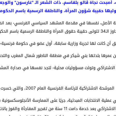
، أصبحت نجاة ڤالو بلقاسم، ذات الشعر الـ "غارسون" والوجه
وليها حقيبة شؤون المرأة، والناطقة الرسمية باسم الحكومة
وجدت نجاة ڤالو بلقاس
مة الفرنسية.
 تجربة وزارية سابقة، أول عضو في حكومة فرنسية٬ ينتمي مولدًا وأبوة إلى المغرب.
عمرها بلدتها بني شيكر في منطقة الناطور شمال المغرب والتحقت 
نسية العام 2007، والتي خسرت امام مرشح اليمين المحافظ نيكولا ساركوزي.
 عملية الانتخابات المبدئية، جريًا على الممارسة الأنجلوسكسونية 
فرانسوا هولاند الذي ترك منصب سكرتير عام الحزب الاشتراكي بعد خدمة دام