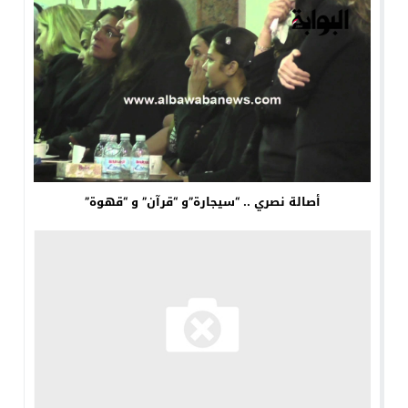
أصالة نصري .. “سيجارة”و “قرآن” و “قهوة”