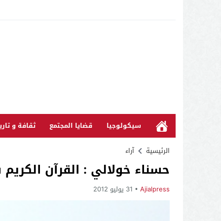
سيكولوجيا
قضايا المجتمع
ثقافة و تاري
الرئيسية
آراء
حسناء خولالي : القرآن الكري
Ajialpress
31 يوليو 2012