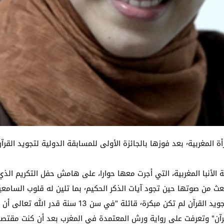
الهادئ٬ وهي تتحدث لوكالة الأنبا المغربية، التي أجرت معها حوارا، على هامش حفل ال