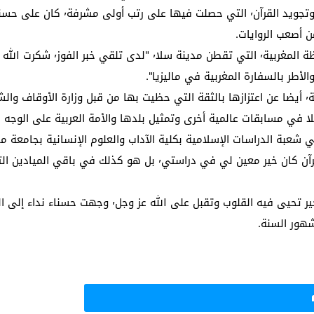
من أصعب الروايات.
وأعربت حسناء٬ التي تجيد القراءتين المشرقية والمغربية٬ أيضا عن اعتزازها بالثقة التي حظيت بها م