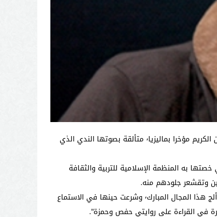
عززت الحافظة الشابة حسناء خولالي سجل إنجازات المرأة المغربية٬ بعد فوزها بالجائزة الأولى للمسابقة الدولية لتجويد القرآن الكريم مؤخرا بماليزيا٬ متألقة بصوتها الندي الذي
تكريم الذي خصتها به المنظمة الإسلامية للتربية والثقافة
وتعتبر حسناء (19 سنة) أن بدايتها الأولى مع حفظ وتجويد القرآن لم تكن مبكرة٬ قائلة "في سن 13 سنة قدر الله تعالى أن ألج هذا المجال المبارك٬ وشرعت حينها في الاستماع