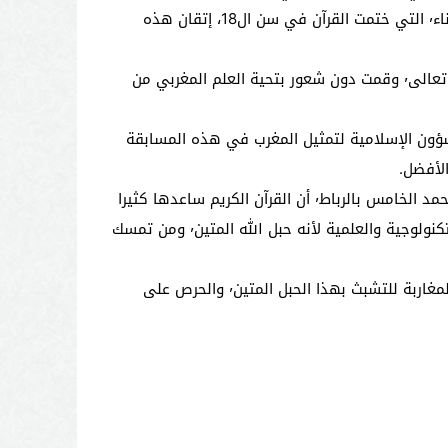
ولتتمكن من المشاركة في المسابقات الوطنية لحفظ وتجويد القرآن٬ التي حصلت فيها على رتب أولى مشرفة٬ كان على حسناء٬ التي ختمت القرآن في سن ال18، إتقان هذه
وبخصوص الإنجاز الذي حققته في ماليزيا٬ قالت الحافظة المغربية٬ التي تقطن مدينة سلا٬ "لدى تلقي خبر الفوز٬ شكرت الله تعالى٬ وقمت دون شعور بتحية العلم المغربي من
ن قبل وزارة الأوقاف والشؤون الإسلامية لتمثيل المغرب في هذه المسابقة
وتؤكد حسناء خولالي٬ التي تتابع دراستها الجامعية في شعبة الدراسات الإسلامية بكلية الآداب والعلوم الإنسانية بجامعة محمد الخامس بالرباط٬ أن القرآن الكريم ساعدها كثيرا
في مسارها الدراسي. وقالت٬ في هذا الصدد٬ "إن القرآن كان خير معين لي في دراستي٬ بل هو كذلك في باقي الميادين التكنولوجية والعلمية لأنه حبل الله المتين٬ ومن تمسك
وبمناسبة شهر رمضان الذي هو شهر القرآن وموسم خير تحيى فيه القلوب وتقبل على الله عز وجل٬ وجهت حسناء نداء إلى المغاربة للتشبث بهذا الحبل المتين٬ والحرص على