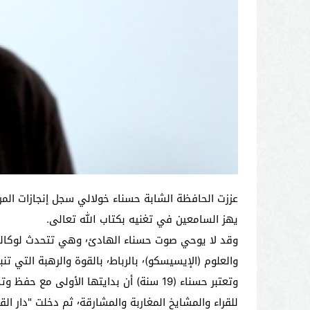
يهز السامعين في تغنيه بكتاب الله تعالى.
وقد لا يوحي صوت حسناء 
والعلوم (الإيسيسكو)٬ بالرباط٬ بالقوة والرهبة التي تنبعث من صوتها حين تجود آيات الذكر الحكيم٬ بما تلين له قلوب السامعين وتقشعر جلودهم منه.
للقراء والمشايخ المغاربة والمشارقة٬ ثم دخلت "دار القرآن" وتعرفت على رواية ورش المعتمدة في المغرب بعد أن كنت مقتصرة في القراءة على روايتي حفص وحمزة".