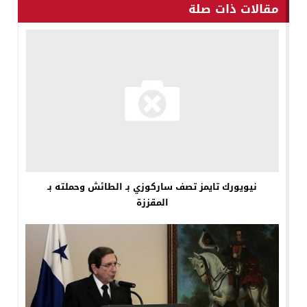
مقالات ذات صلة
نيويورك تايمز تصف ساركوزي بـ الطائش وحملته بـ
المقززة