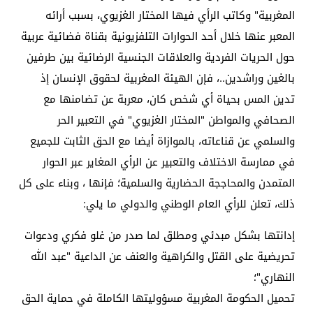
المغربية" وكاتب الرأي فيها المختار الغزيوي، بسبب أرائه
المعبر عنها خلال أحد الحوارات التلفزيونية بقناة فضائية عربية
حول الحريات الفردية والعلاقات الجنسية الرضائية بين طرفين
بالغين وراشدين
..
، فإن الهيئة المغربية لحقوق الإنسان إذ
تدين المس بحياة أي شخص كان، معربة عن تضامنها مع
الصحافي والمواطن "المختار الغزيوي" في التعبير الحر
والسلمي عن قناعاته، بالموازاة أيضا مع الحق الثابت للجميع
في ممارسة الاختلاف والتعبير عن الرأي المغاير عبر الحوار
المتمدن والمحاججة الحضارية والسلمية؛ فإنها ، وبناء على كل
ذلك، تعلن للرأي العام الوطني والدولي ما يلي
:
إدانتها بشكل مبدئي ومطلق لما صدر من غلو فكري ودعوات
تحريضية على القتل والكراهية والعنف عن الداعية "عبد الله
النهاري"؛
تحميل الحكومة المغربية مسؤوليتها الكاملة في حماية الحق