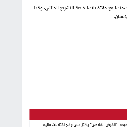
وشددوا على أنه يتعين أن يلي المصادقة على الاتفاقية العمل على استكمال المنظومة القانونية الوطنية المتعلقة بها وملاءمتها مع مقتضياتها خاصة التشريع الجنائي٬ وكذا