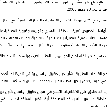
دجنبر 2006.
الاتفاقية 45 مادة في ثلاثة أجزاء٬ يتناول أولها بالخصوص تعريف الاختفاء القسري وتجريمه 
المقصود ب"الضحية" وحقوقه٬ فيما يهم الجزء الثان
مصادقة على هذه الاتفاقية ٬ يكون المغرب قد صادق على الاتفاقيات التسع في مجال حقوق ال
الأساسية بأكملها وعلى 7 من البروتوكولات الثمانية الملحقة بها٬ مبرزا أنه بهذه المصادقة أ