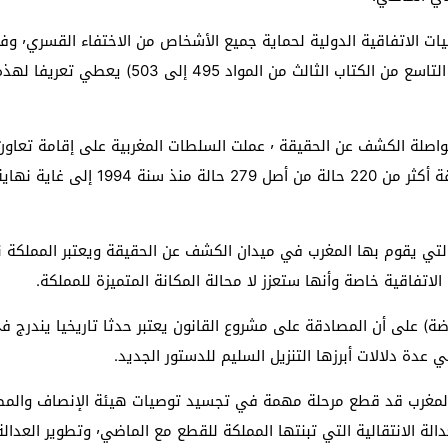
وأكد الوزير أنه اقتناعا بأهمية تعزيز حقوق الإنسان ومواصلة الكشف عن الحق
تفاقية خاصة وأنها ستعزز لا محالة المكانة المتميزة للمملكة.
لبية ومعارضة) على أن المصادقة على مشروع القانون يعتبر حدثا تاريخيا يند
نه بمصادقته على مشروع هذا القانون٬ يكون المغرب قد قطع مرحلة مهمة في تجسيد توصيات ه