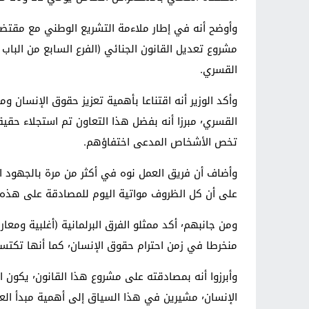
القسري.
تخص الأشخاص المدعى اختفاؤهم.
على أن كل الظروف مواتية اليوم للمصادقة على هذه الا
ومن جانبهم٬ أكد ممثلو الفرق البرلمانية (أغ
منخرطا في زمن احترام حقوق الإنسان٬ كما أنها تكتسي عدة دلالات أبرزها التنزيل السليم للدستور الجديد.
وأبرزوا أ
الإنسان٬ مشيرين في هذا السياق إلى أهمية مبدأ العدالة الانتقالية التي تبنتها المملكة للقطع مع الماضي٬ وتطوير العدالة ومنظومة القوانين.