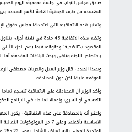
المعتمدة من طرف الجمعية العامة للأمم المتحدة بنيويورك في 20 
وتعتبر هذه الاتفاقية٬ التي اعتمدها مجلس حقوق الإنسان في 29 يونيو 2006 ٬ من الاتفاقيات التسع الأساسية في مجال حقوق الإنسان التي يصادق عليها المغرب.
وتضم هذه 
باختصاص اللجنة وتلقي وبحث البلاغات المقدمة٬ أما الجزء الثالث من الاتفاقية فهو مخصص لأشكال الانضمام للاتفاقية وإيداع الأدوات اللازمة لذلك.
الموقعة عليها لكن دون المصادقة.
التعسفي أو السري٬ وإعمالا لما جاء في البرنامج الحكومي فيما يتعلق بتعزيز فضاء الحريات وحقوق الإنسان واستكمال الانخراط في منظومة حقوق الإنسان الدولية.
واعتبر أنه بال
المتحدة المعني بالاستعراض الشامل يومي 22 و25 ماي الماضي.