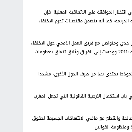
وأوضح أنه في إطار ملاءمة التشريع الوطني مع مقتضيات الاتفاقية الدولية لحماية جميع الأشخاص من الاختفاء القسري٬ وفي انتظار الموافقة على الاتفاقية المعنية٬ فإن
مشروع تعديل القانون الجنائي (الفرع السابع من الباب التاسع من الكتاب الثالث من المواد 495 إلى 503) يعطي تعريفا لهذه الجريمة٬ كما أنه يتضمن مقتضيات تجرم الاختفاء
يقة ٬ عملت السلطات المغربية على إقامة تعاون جدي ومتواصل مع فريق العمل الأممي حول الاختفاء
القسري٬ مبرزا أنه بفضل هذا التعاون تم استجلاء حقيقة أكثر من 220 حالة من أصل 279 حالة منذ سنة 1994 إلى غاية نهاية 2011٬ ووجهت إلى الفريق وثائق تتعلق بمعلومات
وأضاف أن فريق العمل نوه في أكثر من مرة بالجهود التي يقوم بها المغرب في ميدان الكشف عن الحقيقة ويعتبر المملكة نموذجا يحتذى بها من طرف الدول الأخرى٬ مشددا
رج في باب استكمال الأرضية القانونية التي تجعل المغرب
يئة الإنصاف والمصالحة والقطع مع ماضي الانتهاكات الجسيمة لحقوق