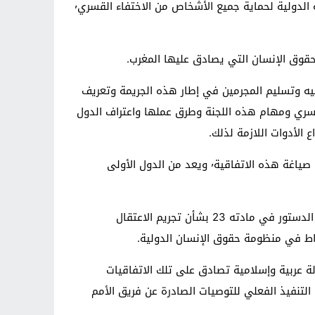
صادق مجلس النواب في جلسة عمومية٬ اليوم الخميس٬ بالإجماع على مشروع قانون رقم 20.12 يوافق بموجبه على الاتفاقية الدولية لحماية جميع الأشخاص من الاختفاء القسري٬
وضرورة المعاقبة عليه وتسليم المجرمين في إطار هذه الجريمة وتعريف
ي منها اللجنة الأممية المعنية بتتبع تنفيذ الاتفاقية٬ وحالات الاختفاء القسري ومهام هذه اللجنة وطرق عملها واعتراف الدول
وبهذا الصدد ٬ قال وزير العدل والحريات مصطفى الرميد٬ في عرض ألقاه أمام المجلس٬ إن المغرب لعب دورا هاما أثناء مرحلة صياغة هذه الاتفاقية٬ ويعد من الدول الأولى
وأكد الوزير أن المصادقة على الاتفاقية تنسجم تماما مع القناعات المغربية بشأن خيار حقوق الإنسان وتأتي تنفيذا لما أكده الدستور في مادته 23 بشأن تجريم الاعتقال
إنسان كأول دولة عربية وإسلامية تصادق على تلك الاتفاقيات
يضا تكون المملكة قد بدأت في التنفيذ الفعلي للتوصيات الصادرة عن فريق الأمم