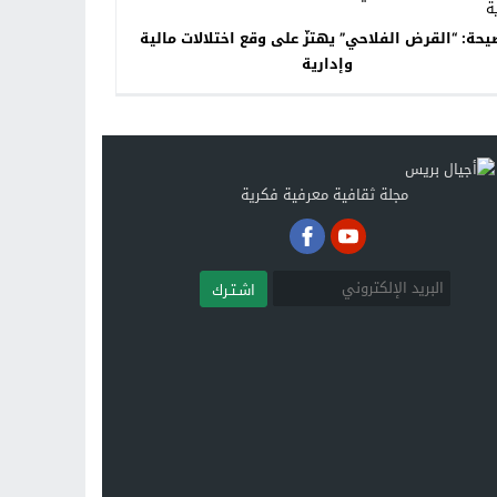
حة: “القرض الفلاحي” يهتزّ على وقع اختلالات مالية
وإدارية
مجلة ثقافية معرفية فكرية
اشـتـرك