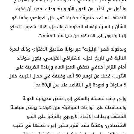
والأمل عم الكثير من الدول الأوروبية٬ وذلك لمجرد أن فكرة
التقشف لم تعد حتمية"٬ مضيفا "في كل العواصم٬ وكما هو
الشأن بالنسبة لرؤساء الحكومات والدول٬ هناك شعوب تتطلع
إلينا وتتوق إلى الانتهاء من سياسة التقشف".
وبدخوله قصر "الإليزيه" عبر بوابة صناديق الاقتراع٬ وذلك للمرة
الثانية في تاريخ الحزب الاشتراكي الفرنسي٬ يكون هولاند
أمام التزام أخلاقي بخفض العجز العام وزيادة الضريبة على
الأثرياء٬ فضلا عن توفير 60 ألف وظيفة في مجال التربية خلال
5 سنوات والعودة إلى التقاعد عند سن الíœ 60.
وإلى جانب تمسكه بالسعي إلى خفض مديونية الدولة
والمحافظة على توازنات الميزانية٬ فإن هولاند يرفض سياسة
التقشف ويطالب الاتحاد الأوروبي بالتركيز على النمو
الاقتصادي٬ وهكذا فقد اقترح ستين إجراء ضمنها في كتيب