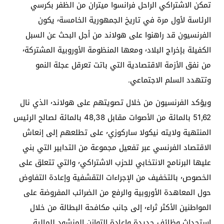
تمكن الاشتراكي الراحل فرانسوا ميتران من الظفر بكرسي
الرئاسة لأول مرة في تاريخ الجمهورية الخامسة٬ يكون
الفرنسيون قد راهنوا على هولاند من أجل البحث عن السبل
الكفيلة بإخراج البلاد٬ ومعها المنظومة الأوروبية المشتركة٬
من نفق الأزمة الاقتصادية التي باتت تعرقل عجلة النمو
وتتهدد السلم الاجتماعي.
ويؤكد الفرنسيون من خلال تصويتهم على هولاند٬ الذي نال
51,62 بالمائة من الأصوات مقابل 48,38 بالمائة لصالح الرئيس
المنتهية ولايته نيكولا ساركوزي٬ على تطلعهم إلى إنعاش
الاقتصاد الفرنسي عبر تفعيل مجموعة من التدابير التي بني
عليها البرنامج الانتخابي للحزب الاشتراكي٬ والتي تتعلق على
الخصوص٬ بالتخفيف من الإجراءات التقشفية وإعادة التفاوض
حول المعاهدة الأوروبية والرفع من الضرائب المفروضة على
المواطنين الأكثر ثراء٬ إلى جانب مكافحة البطالة من خلال
استحداث وظائف جديدة وإعادة التوازن المنشود للمالية