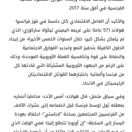
الفرنسية في أفق سنة 2017.
والأكيد أن العامل الاقتصادي كان حاسما في فوز فرانسوا
هولاند (57 عاما) على غريمه اليميني نيكولا ساركوزي٬ الذي
لم يتمكن بشكل كبير٬ خلال السنوات الخمس الأخيرة٬ من إيجاد
الحلول الكفيلة بتحفيز النمو وتبديد الفوارق الاجتماعية
والحفاظ على قوة وتنافسية العملة الأوروبية الموحدة٬ وذلك
على الرغم من الجهود الأوروبية المشتركة التي قادتها كل
من فرنسا وألمانيا٬ باعتبارهما القوتان الاقتصاديتان
الرئيسيتان في الاتحاد.
وفي سياق متصل٬ قال هولاند٬ أمس الأحد٬ مخاطبا أنصاره
بمعقله تول (وسط فرنسا) قبل انضمامه إلى عشرات الآلاف
من الفرنسيين المجتمعين بساحة "لاباستي"٬ احتفالا بعودة
اليسار إلى السلطة٬ "إن أوروبا تتطلع إلينا٬ ففي الوقت الذي
تم فيه الإعلان عن النتائج٬ كنت واثقا من أن شعورا بالارتياح