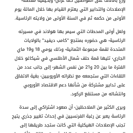
وزع بالآلاف على المواطنين كما عرض٬ وبكيفية مفصلة٬
الإصلاحات والتدابير التي يعتزم القيام بها خلال المائة يوم
الأولى من حكمه ثم في السنة الأولى من ولايته الرئاسية.
ولعل أولى المحطات التي سيمر بها هولاند في مسيرته
الرئاسية٬ هي حضوره بمنتجع "كامب ديفيد" بالولايات
المتحدة لقمة مجموعة الثمانية٬ وذلك يومي 18 و19 ماي
الجاري٬ تليها قمة حلف شمال الأطلسي في شيكاغو خلال
الفترة ما بين 20 و21 من نفس الشهر٬ إلى جانب عدد من
اللقاءات التي ستجمعه مع نظرائه الأوروبيين٬ بغية الاتفاق
على تدابير مشتركة من شأنها دعم الاقتصاد الأوروبي
وانتشاله من مستنقع الركود.
ويرى الكثير من الملاحظين٬ أن صعود اشتراكي إلى سدة
الرئاسة يعبر عن رغبة الفرنسيين في إحداث تغيير جذري يتيح
تجنب الإصلاحات الهيكلية التي كانت ستجد طريقها إلى