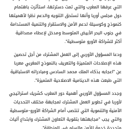
التي عرفها المغرب والتي تمت دسترتها، استأثرت باهتمام
دول مجلس أوربا وأنها تستحق التنويه والدعم نظرا لأهميتها
كنموذج وكوسيلة لدعم الأمن والاستقرار والتنمية المستدامة
في جنوب البحر الأبيض المتوسط ومدخل لإعطاء مصداقية
أكثر للشراكة الأورو متوسطية".
ودعا المسؤول الأوربي إلى العمل المشترك من أجل تحصين
هذه الإصلاحات المتميزة والتعريف بالنموذج المغربي معربا
عن "اعجابه بذكاء الملك محمد السادس ومبادراته الاستباقية
التي طبعت هذه الدينامية الاصلاحية المتميزة".
وجدد المسؤول الأوربي أهمية دور المغرب كشريك استراتيجي
لأوربا في تطوير العمل المشترك لمجابهة مختلف التحديات
الأمنية والتنموية التي تنتصب أمام الشراكة الأورو-متوسطية
والتي يجب "مجابهتها بتقوية التعاون المشترك وابتداع آليات
متجددة خدمة للأمن والسلم في المنطقة".