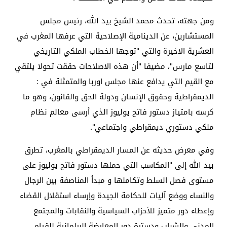
ومن جهته، تحدث محمد الشيخ بيد الله، رئيس مجلس
المستشارين، عن الدينامية الإصلاحية التي عرفها المغرب في
العشرية الاخيرة والتي "توجها الخطاب الملكي التاريخي
لتاسع مارس"، مضيفا "أن هذه الاصلاحات حققت تحولا يلتقي
مع القيم التي يدافع عنها مجلس اوربا والمتمثلة في :
الديمقراطية وحقوق الإنسان ودولة الحق والقانون، وهو ما
كرسه بامتياز دستور فاتح يوليوز الذي أرسى معالم نظام
ملكي دستوري ديمقراطي واجتماعي".
وفي معرض حديثه عن المسار الديمقراطي بالمغرب، تطرق
بيد الله إلى "المكاسب التي حملها دستور فاتح يوليوز على
مستوى فصل السلط وتكاملها و مبدأ المناصفة بين الرجال
والنساء ووضع آليات للحكامة الجيدة وإرساء استقلال القضاء
وإعطاء دور متميز للأحزاب السياسية والنقابات والمجتمع
المدني والشباب ودسترة دور المعارضة البرلمانية للقيام