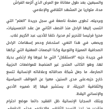
والسبعين، بعد طول معاناة مع المرض الذي ألزمه الفراش
مدة، متواريا عن المشهد الثقافي والإعلامي.
وبرحيله، تطوى صفحة ناصعة في سجل جريدة "العلم" التي
انتسب إليها الراحل منذ النصف الثاني من عقد الخمسينيات،
محررا فرئيسا للتحرير ثم مديرا، خلفا للأديب عبد الكريم غلاب.
ويصعب في هذا النعي، استحضار وحصر إسهامات الراحل
الصحافية المميزة والنوعية وكذا البصمات المهنية التي تركها
في جريدة حزبه "الاستقلال" التي ما غيرها ولا ارتضى بديلا
لها، وهو الكاتب المتحرر غير المنضبط للمواضعات الحزبية
الصارمة، ما جعل شبكة صداقاته وعلاقاته الإنسانية تتسع
خارج حزبه،على مدى السنين، معبرا عن المواقف السياسية
والثقافية الجريئة، لا يستشير فيها إلا ضميره الأدبي
والإنساني اليقظ.
وبتلك السجايا الإنسانية ظل الفقيد دائما موضع احترام
وتقدير من لدن النسيج الثقافي والإعلامي وحتى الحقوقي