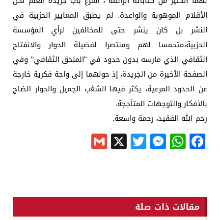
بهما الكثير من كتاباته الرائقة ، أشرع باب جريدة العلم لكل
الأقلام الموهوبة والواعدة. لم يطبق المعايير الحزبية في
النشر بل كان ينشر حتى للمخالفين لرأي المؤسسة
الحزبية،متحمسا لهم ومنتصرا لفضيلة الحوار والانفتاح
الثقافي الذي مارسه بدون حدود في "الملحق الثقافي" وفي
الصفحة الأخيرة من الجريدة، إذ حولهما إلى واحة فكرية خارجة
عن الحدود المرعية، يكثر فيها الشغب الجميل والحوار الضاج
بالأفكار والتوجهات المتأججة.
رحم الله الفقيد، رحمة واسعة.
Gmail
Messenger
Twitter
WhatsApp
X
Facebook
مقالات ذات صلة