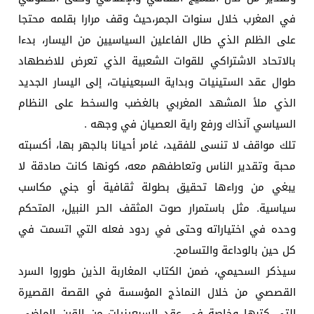
في المغرب خلال سنوات الجمر،حيث وقف مرارا بقلمه محتجا
على الظلم الذي طال الفاعلين السياسيين من اليسار، بدءا
بالاتحاد الاشتراكي للقوات الشعبية الذي تعرض للاضطهاد
طوال عقد الستينيات وبداية السبعينيات، إلى اليسار الجديد
الذي ملأ المشهد المغربي بالغضب والسخط على النظام
السياسي آنذاك ورفع راية العصيان في وجهه .
تلك مواقف لا تنسى للفقيد، غامر أحيانا بالجهر بها، أكسبته
محبة وتقدير الناس وتعاطفهم معه، كونها كانت صادقة لا
يبغي من وراءها تحقيق بطولة ثقافية أو جني مكاسب
سياسية. مثل باستمرار صوت المثقف الحر النبيل، المتحكم
وحده في اختياراته وحتى في ردود فعله التي اتسمت في
كل حين بالوداعة والتسامح.
سيذكر السحيمي، ضمن الكتاب المغاربة الذين طوروا السرد
القصصي من خلال النماذج المؤسسة في القصة القصيرة
التي كتبها وخاصة في عقد السبعينيات من القرن الماضي،