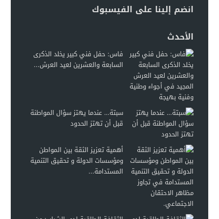
انضم إلينا على الفيسبوك
الأحدث
فاس: حفل فني كبير يخلد الذكرى
السابعة والعشرين لعيد العرش...
سبتة… عندما يهتز سؤال المواطنة
قبل أن تهتز الحدود
أهمية تعزيز الثقة بين المواطن
ومؤسسات الدولة و تحقيق التنمية
المستدامة...