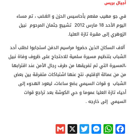
أجيال بريس
في جو مهيب مفعم بأحاسيس الحزن و الغضب ، تم مساء
اليوم الأحد 18 مارس 2012 تشييع جثمان المرحوم نبيل
الزوهري إلى مقبرة تازة العليا.
آلاف السكان الذين حضروا مراسيم الدفن استجابوا لطلب أحد
الشباب بتنظيم مسيرة سلمية للاحتجاج على ظروف وفاة نبيل
،المسيرة التي تم تفريقها من طرف رجال الأمن عند اقترابها
من من عمالة الإقليم، نتج عنها اشتباكات متفرقة بين بعض
الشباب و قوات السيمي بضع ساعات، ليعود الهدوء إلى
أحياء تازة العليا عموما و حي الكوشة بعد تراجع قوات
السيمي إلى خارجه .
Gmail
Messenger
Twitter
WhatsApp
X
Facebook