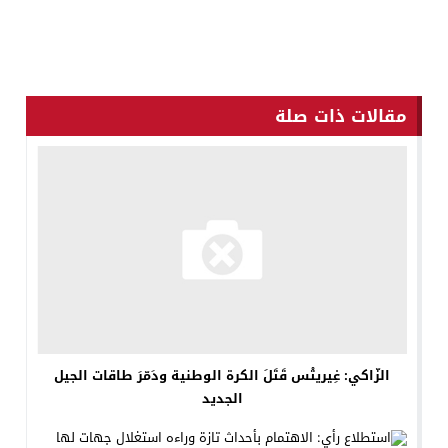
مقالات ذات صلة
الزّاكي: غِيريتْس قَتَلَ الكرة الوطنية ودَمّرَ طاقات الجيل
الجديد