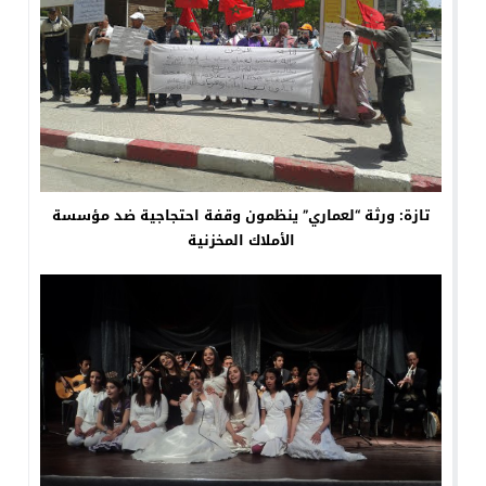
تازة: ورثة “لعماري” ينظمون وقفة احتجاجية ضد مؤسسة
الأملاك المخزنية