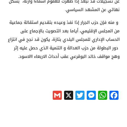
عن تسجيلات قد تبعد إذا ظهرت للعموم اسماءا وازنة، بشكل
نهائي عن المشهد السياسي.
و منه فإن حزب الجرار إذا نفذ وعيده بتقديم استقالة جماعية
من المجلس الإقليمي، أياما بعد التصويت بالإجماع على
الحساب الإداري للمجلس البلدي بتازة، يكون قد نجح في انتزاع
دور البطولة من حزب العدالة و التنمية الذي حصل عليه إثر
وهج مواقف خالد البوقرعي عقب أحداث الاربعاء االاسود.
Gmail
Messenger
Twitter
WhatsApp
X
Facebook