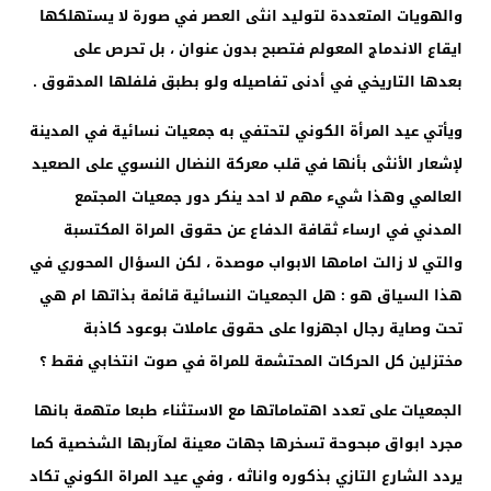
والهويات المتعددة لتوليد انثى العصر في صورة لا يستهلكها
ايقاع الاندماج المعولم فتصبح بدون عنوان ، بل تحرص على
بعدها التاريخي في أدنى تفاصيله ولو بطبق فلفلها المدقوق .
ويأتي عيد المرأة الكوني لتحتفي به جمعيات نسائية في المدينة
لإشعار الأنثى بأنها في قلب معركة النضال النسوي على الصعيد
العالمي وهذا شيء مهم لا احد ينكر دور جمعيات المجتمع
المدني في ارساء ثقافة الدفاع عن حقوق المراة المكتسبة
والتي لا زالت امامها الابواب موصدة ، لكن السؤال المحوري في
هذا السياق هو : هل الجمعيات النسائية قائمة بذاتها ام هي
تحت وصاية رجال اجهزوا على حقوق عاملات بوعود كاذبة
مختزلين كل الحركات المحتشمة للمراة في صوت انتخابي فقط ؟
الجمعيات على تعدد اهتماماتها مع الاستثناء طبعا متهمة بانها
مجرد ابواق مبحوحة تسخرها جهات معينة لمآربها الشخصية كما
يردد الشارع التازي بذكوره واناثه ، وفي عيد المراة الكوني تكاد