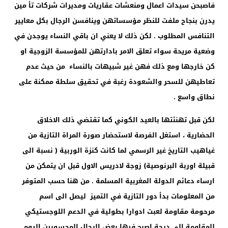
فاصبحن سيدات اعمال ومنعشات عقاريات ومديرات شركات تأ مين
يدرن بنجاح ملفت للنظر مؤسساتهن وينافسن الرجال بكل معايير
التنافس المطلوب . لكن ذلك لا يعني ان باقي النساء يوجدن في
وضعية مريحة سواء تعلق الامر بادارتهن للمؤسسة الزوجية او
كن خارجها ومع ذلك فهن غير شبيهات بالنساء من حيث عدم
تعاطيهن للسحر والشعودة رغبة في تحقيق سلطة ممكنة على
نطاق واسع .
لكن قبل تهنئتها بالعيد الكوني كما تقتضي ذلك الاخلاق
الحضارية ، استغل الفرصة لاستحضار صورة المراة التازية من
غياهيب التاريخ غير الرسمي لما كانت كنزة الوربية ( نسبة الى
قبيلة اوربة البرنوصية) زوجة لادريس الاول قبل ان يتمكن من
ارساء دعائم الدولة المغربية المسلمة . من هنا حسب المتوفر
من المعلومات بدأ دور التازية في التميز ليصل الى اسم
مرحومة مقاومة لعبت ادوارا بطولية في الدعم اللوجستيكي
للمقاومة الى درجة اصبح فيها بعض الرجال المحسوبين اليوم