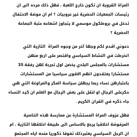
المراة القروية ان تكون خارج اللعبة ، فهل ذلك مرده الى ان
رئيسات الجمعيات الحضرية غير عروبيات ؟ ام ان موضة الاحتفال
تدخل في بروطكول موسمي لا يتجاوز اشعاعه عتبة الجماعة
الحضرية ؟
دعوني اقدم لكم وجها آخر من وجوه المراة التازية التي
انخرطت في النشاط السياسي واقتصر على اربع منهن
مستشارات بالمجلس البلدي يخضن اول تجربة لهن رفقة 35
مستشارا يعتقدون انهم الاقوى سياسيا من المستشارات
باعتبارهن نساء ربما يجهلن سياسة المكر والمراوغة التي هي
حكرعلى الرجال او لنقل على بعض الرجال مع العلم ان كيد النساء
جاء ذكره في القران الكريم .
فهل عزوف المراة المستشارة عن ممارسة هذه الخاصية
المرفوضة اخلاقيا يرجع بالاساس الى طبيعة اخلاقها التازية ، ام
ان الرجل السياسي يعتبرذلك تفوقا ذكوريا منحه اياه المجتمع