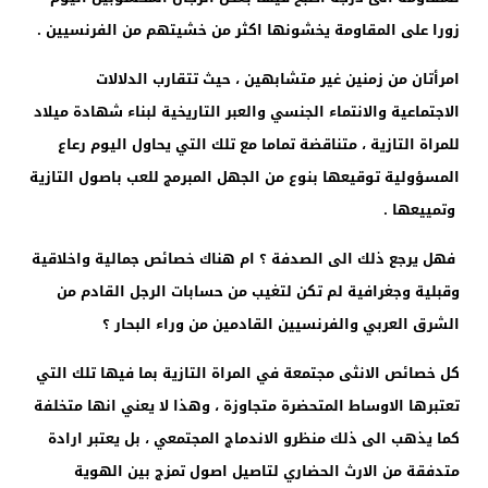
زورا على المقاومة يخشونها اكثر من خشيتهم من الفرنسيين .
امرأتان من زمنين غير متشابهين ، حيث تتقارب الدلالات
الاجتماعية والانتماء الجنسي والعبر التاريخية لبناء شهادة ميلاد
للمراة التازية ، متناقضة تماما مع تلك التي يحاول اليوم رعاع
المسؤولية توقيعها بنوع من الجهل المبرمج للعب باصول التازية
وتمييعها .
فهل يرجع ذلك الى الصدفة ؟ ام هناك خصائص جمالية واخلاقية
وقبلية وجغرافية لم تكن لتغيب من حسابات الرجل القادم من
الشرق العربي والفرنسيين القادمين من وراء البحار ؟
كل خصائص الانثى مجتمعة في المراة التازية بما فيها تلك التي
تعتبرها الاوساط المتحضرة متجاوزة ، وهذا لا يعني انها متخلفة
كما يذهب الى ذلك منظرو الاندماج المجتمعي ، بل يعتبر ارادة
متدفقة من الارث الحضاري لتاصيل اصول تمزج بين الهوية