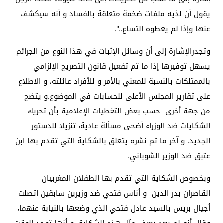
يقول أن لذيه ملفات ضخمة متعلقة بالفساد و أنه سيكشف
عنها وإذا لم يعطوه التساع..".
وتجدرالإشارة إلى أن وسائل الإثبات في هذا النوع من الجرائم
يسهل توفيرها إذا ما تم تفعيل قانون التصريح الإلزامي
بالممتلكات بالنسبة للمعني بالأمر و للأفراد عائلته، و الاطلاع
على تقارير المجلس الأعلى للحسابات في الموضوع.و يتضح
من جهة أخرى حسب بعض التغطيات الإعلامية بأن تحريك
الشكايات ضد الوزراء أضحى مسألة عادية، تنزيلا للدستور
الجديد. و آخر ما تم نشره يتعلق بالشكاية التي تقدم بها ابن
عتبق ضد الوزير الشوباني.
وبخصوص الشكاية التي تقدم بها الطفلان المغربيان
القاصران بدر الدين و أناس فتحي ضد وزيرين سابقين اتصلت
أجيال بريس بالسيد عادل فتحي الذي وضعها بالنيابة عنهما،
وقال أنه لم يعد يعرف مآل هذه الشكاية، و أنها توجد الوقت