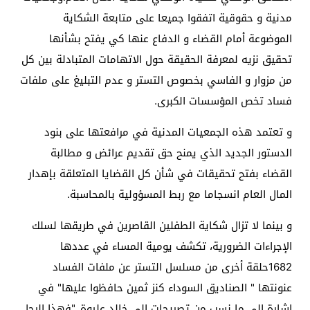
مدنية و حقوقية اتفقوا جميعا على متابعة الشكاية
الموضوعة أمام القضاء و الدفاع عنها كي يفتح بشأنها
تحقيق نزيه لمعرفة الحقيقة حول الاتهامات المتبادلة بين كل
من مزوار و الفاسي بخصوص التستر و عدم التبليغ على ملفات
فساد تخص المؤسسات الكبرى.
و تعتمد هذه الجمعيات المدنية في مرافعتها على بنود
الدستور الجديد الذي يمنح حق تقديم عرائض و مطالبة
القضاء بفتح تحقيقات في شأن كل القضايا المتعلقة بإهدار
المال العام انسجاما مع ربط المسؤولية بالمحاسبة.
و بينما لا تزال شكاية الطفلين القاصرين في طريقها لسلك
الإجراءات الضرورية، تكشف يومية المساء في عددها
1682حلقة أخرى من مسلسل التستر عن ملفات الفساد
عنونتها " الصناديق السوداء كنز ثمين حافظوا عليها" في
إشارة إلى ما نسب من تصريحات إلى خالد عليوة.."فهذا الرجل