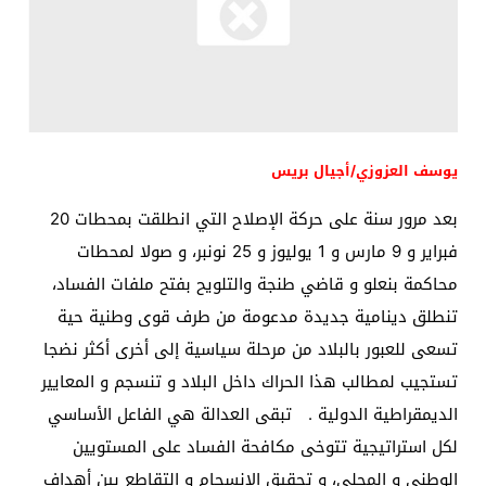
يوسف العزوزي/أجيال بريس
بعد مرور سنة على حركة الإصلاح التي انطلقت بمحطات 20
فبراير و 9 مارس و 1 يوليوز و 25 نونبر، و صولا لمحطات
محاكمة بنعلو و قاضي طنجة والتلويح بفتح ملفات الفساد،
تنطلق دينامية جديدة مدعومة من طرف قوى وطنية حية
تسعى للعبور بالبلاد من مرحلة سياسية إلى أخرى أكثر نضجا
تستجيب لمطالب هذا الحراك داخل البلاد و تنسجم و المعايير
الديمقراطية الدولية . تبقى العدالة هي الفاعل الأساسي
لكل استراتيجية تتوخى مكافحة الفساد على المستويين
الوطني و المحلي، و تحقيق الانسجام و التقاطع بين أهداف