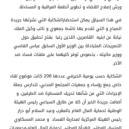
ورش إصلاح القضاء و تطوير أنظمة المراقبة و المساءلة.
في هذا السياق يمكن استحضارالشكاية التي نشرتها جريدة
الصباح و التي تقدم بها ناشط جمعوي و نائب وكيل الملك
نيابة عن ابنيه القاصرين، اللذين رغبا بفتح تحقيق حول
التصريحات المتبادلة بين الوزير الأول السابق عباس الفاسي
ووزير ماليته ، بخصوص توفر كليهما على ملفات فساد ضد
الآخر.
الشكاية حسب يومية الخبرفي عددها 206 كانت موضوع لقاء
خاص جمع رؤساء و جمعيات المجتمع المدني، لتدارس جملة
الإجراءات التي من شأنها تحريك المسطرة ضد الطرفين، و
أضافت جريدة الخبر أن كلا من طارق السباعي رئيس الهيئة
الوطنية لحماية المال العام بالمغرب وعبد السلام أبو درار
رئيس الهيئة المركزية لمحاربة الفساد و محمد المسكاوي
المنسق الوطني للهيأة الوطني لحماية المال العام،وجمعيات