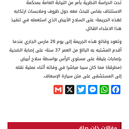
تحت الحراسة النظرية بأمر من النيابة العامة بمحكمة
الاستئناف بفاس للبحث معه حول ظروف وملابسات ارتكابه
لهذه الجريمة٬ على السلاح الأبيض الذي استعمله في تنفيذ
هذا الاعتداء القاتل.
وتعود وقائع هذه الجريمة إلى يوم 26 مارس الجاري عندما
أقدم المشتبه به البالغ من العمر 37 سنة٬ على إصابة الضحية
بإصابات بليغة على مستوى الرأس بواسطة سلاح أبيض
(مطرقة) مما كان سببا مباشرا في وفاته أثناء عملية نقله
إلى المستشفى على متن سيارة الإسعاف.
Gmail
Messenger
Twitter
WhatsApp
X
Facebook
مقالات ذات صلة