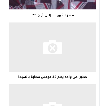
مـصـرُ الـثـورة … إلـــى أيـــن ؟؟؟
خطير..حي واحد يضم 32 مومس مصابة بالسيدا