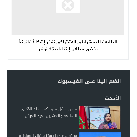
الطليعة الديمقراطي الاشتراكي يُفجٌر إشكالاً قانونياً
يقضي ببطلان إنتخابات 25 نونبر
انضم إلينا على الفيسبوك
الأحدث
فاس: حفل فني كبير يخلد الذكرى
السابعة والعشرين لعيد العرش...
سبتة… عندما يهتز سؤال المواطنة