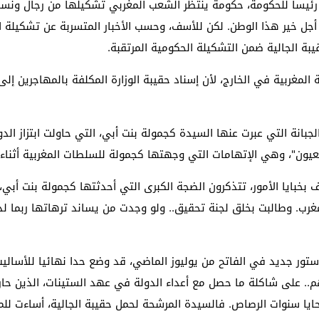
نكم رئيسا للحكومة، حكومة ينتظر الشعب المغربي تشكيلها من رجال ونس
جل خير هذا الوطن. لكن للأسف، وحسب الأخبار المتسربة عن تشكيلة ال
بة الجالية ضمن التشكيلة الحكومية المرتقبة.
الية المغربية في الخارج، لأن إسناد حقيبة الوزارة المكلفة بالمهاجرين
جبانة التي عبرت عنها السيدة كجمولة بنت أبي، التي حاولت ابتزاز الدو
ون"، وهي الإتهامات التي وجهتها كجمولة للسلطات المغربية أثناء تدخل
رف بخبايا الأمور، تتذكرون الضجة الكبرى التي أحدثتها كجمولة بنت أب
مغرب. وطالبت بخلق لجنة تحقيق.. ولو وجدت من يساند ترهاتها ربما ل
تور جديد في الفاتح من يوليوز الماضي، قد وضع حدا نهائيا للأسالي
م.. على شاكلة ما حصل مع أعداء الدولة في عهد الستينات، الذين حار
حايا سنوات الرصاص. فالسيدة المرشحة لحمل حقيبة الجالية، أساءت للم