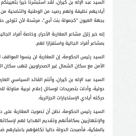
السيد عبد الإله بن كيران، لقد استبشرنا خيرا بتعيي
أياديهم نظيفة ولهم رصيد من الوطنية والتضحية من أ
بجهة العيون "كجمولة بنت أبي"، مرشحة لأن تتولى حقي
إنه خبر زلزل مشاعر المغاربة الأحرار، وخاصة أفراد الج
بمشاعر أفراد الجالية واستفزازا لهم.
السيد رئيس الحكومة، إن المغاربة لن ينسوا المواقف ال
الأمن مع سكان الشمال غير الصحراويين لنهب سكان العي
السيد عبد الإله بن كيران، وأنتم القائد السياسي العا
دولية، وأدلت بتصريحات لوسائل إعلام غربية مناوئة لل
حركته أيادي الإستخبارات الجزائرية.
السيد رئيس الحكومة، نظن أن تصويت المغاربة على دس
والإنتهازيين بمكافأتهم وتقديم الهدايا لهم لإسكاته
بالملكية، فأصبحت الدولة حاليا تكافؤهم باعتبارهم ض