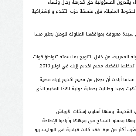
اء يقدرون المسؤولية حق قدرها، رجال ونساء
حكومة المقبلة، فإن منسقة حزب التقدم والإشتراكية
 إلى سيدة معروفة بمواقفها المناوئة للوطن يعتبر مسا
لة المغربية، من خلال التلويح بما سمته "تواطؤ قوات
ها لتفكيك مخيم اكديم إزيك في نونبر 2010.
ي، عندما أرادت أن تجعل من مخيم اكديم إزيك قضية
ذهبت بعيدا وطالبت بحماية دولية لهذا المخيم الذي
ب القديمة، ومنها أسلوب إسكات الأوباش
بوها وحملوا السلاح في وجهها وأرادوا الإطاحة
غرب أكثر من مرة، فقد كانت قيادية في البوليساريو