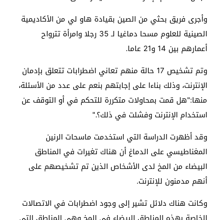
وأجرى فريق بحثي من الصين بقيادة هاو لي من الأكاديمية
الصينية للعلوم مسحا دماغيا لـ 35 رجلا وامرأة تترواح
أعمارهم بين 14 و21 عاما
.
وتم تشخيص 17 حالة منهم تعاني اضطرابات تتعلق بإدمان
الإنترنت، وذلك بناءا على إجابتهم بنعم على عدد من الأسئلة،
منها:"هل قمت بمحاولات متكررة للتحكم في أو التوقف عن
استخدام الإنترنت وفشلت في ذلك؟
".
وقد أظهرت الدراسة التي استخدمت ماسحات الرنين
المغناطيسي على الدماغ أن هناك تغيرات في المناطق
البيضاء من المخ لدى الأشخاص الذين تم تشخيصهم على
أنهم مدمنون للإنترنت
.
وكانت هناك دلائل تشير إلى وجود اضطرابات في الاتصالات
الخاصة بهذه المناطق البيضاء في المخ وهي المناطق التي